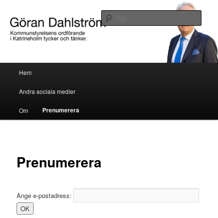
Göran Dahlström, kommunstyrelsens ordförande i Katrineholm tycker och
tänker.
Sök
Göran Dahlström
Huvudmeny
Hem
Hoppa till huvudinnehåll
Hoppa till sekundärt innehåll
Andra sociala medier
Prenumerera
Om
Prenumerera
Ange e-postadress: