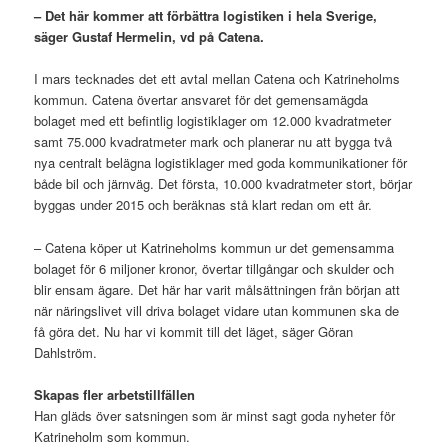
– Det här kommer att förbättra logistiken i hela Sverige,
säger Gustaf Hermelin, vd på Catena.
I mars tecknades det ett avtal mellan Catena och Katrineholms
kommun. Catena övertar ansvaret för det gemensamägda
bolaget med ett befintlig logistiklager om 12.000 kvadratmeter
samt 75.000 kvadratmeter mark och planerar nu att bygga två
nya centralt belägna logistiklager med goda kommunikationer för
både bil och järnväg. Det första, 10.000 kvadratmeter stort, börjar
byggas under 2015 och beräknas stå klart redan om ett år.
– Catena köper ut Katrineholms kommun ur det gemensamma
bolaget för 6 miljoner kronor, övertar tillgångar och skulder och
blir ensam ägare. Det här har varit målsättningen från början att
när näringslivet vill driva bolaget vidare utan kommunen ska de
få göra det. Nu har vi kommit till det läget, säger Göran
Dahlström.
Skapas fler arbetstillfällen
Han gläds över satsningen som är minst sagt goda nyheter för
Katrineholm som kommun.