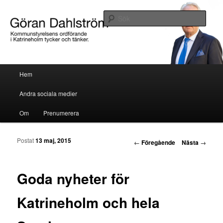
Göran Dahlström, kommunstyrelsens ordförande i Katrineholm tycker och
tänker.
Sök
Göran Dahlström
Huvudmeny
Hem
Hoppa till huvudinnehåll
Hoppa till sekundärt innehåll
Andra sociala medier
Om
Prenumerera
Postat
13 maj, 2015
Inläggsnavigering
←
Föregående
Nästa
→
Goda nyheter för
Katrineholm och hela