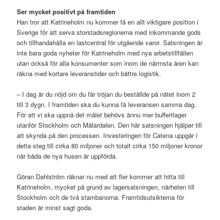
Ser mycket positivt på framtiden
Han tror att Katrineholm nu kommer få en allt viktigare position i
Sverige för att serva storstadsregionerna med inkommande gods
och tillhandahålla en lastcentral för utgående varor. Satsningen är
inte bara goda nyheter för Katrineholm med nya arbetstillfällen
utan också för alla konsumenter som inom de närmsta åren kan
räkna med kortare leveranstider och bättre logistik.
– I dag är du nöjd om du får tröjan du beställde på nätet inom 2
till 3 dygn. I framtiden ska du kunna få leveransen samma dag.
För att vi ska uppnå det målet behövs ännu mer buffertlager
utanför Stockholm och Mälardalen. Den här satsningen hjälper till
att skynda på den processen. Investeringen för Catena uppgår i
detta steg till cirka 80 miljoner och totalt cirka 150 miljoner kronor
när båda de nya husen är uppförda.
Göran Dahlström räknar nu med att fler kommer att hitta till
Katrineholm, mycket på grund av lagersatsningen, närheten till
Stockholm och de två stambanorna. Framtidsutsikterna för
staden är minst sagt goda.