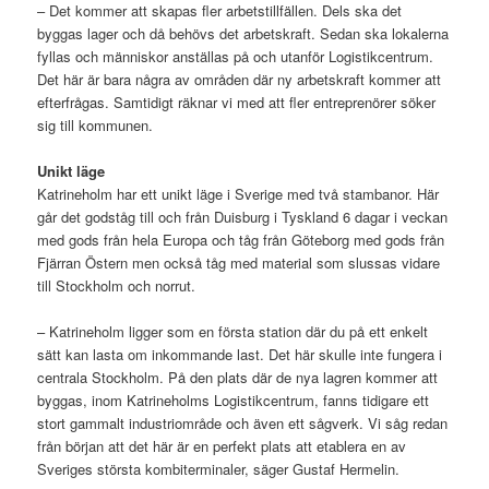
– Det kommer att skapas fler arbetstillfällen. Dels ska det
byggas lager och då behövs det arbetskraft. Sedan ska lokalerna
fyllas och människor anställas på och utanför Logistikcentrum.
Det här är bara några av områden där ny arbetskraft kommer att
efterfrågas. Samtidigt räknar vi med att fler entreprenörer söker
sig till kommunen.
Unikt läge
Katrineholm har ett unikt läge i Sverige med två stambanor. Här
går det godståg till och från Duisburg i Tyskland 6 dagar i veckan
med gods från hela Europa och tåg från Göteborg med gods från
Fjärran Östern men också tåg med material som slussas vidare
till Stockholm och norrut.
– Katrineholm ligger som en första station där du på ett enkelt
sätt kan lasta om inkommande last. Det här skulle inte fungera i
centrala Stockholm. På den plats där de nya lagren kommer att
byggas, inom Katrineholms Logistikcentrum, fanns tidigare ett
stort gammalt industriområde och även ett sågverk. Vi såg redan
från början att det här är en perfekt plats att etablera en av
Sveriges största kombiterminaler, säger Gustaf Hermelin.