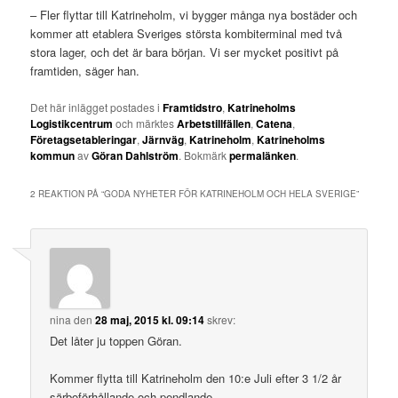
– Fler flyttar till Katrineholm, vi bygger många nya bostäder och
kommer att etablera Sveriges största kombiterminal med två
stora lager, och det är bara början. Vi ser mycket positivt på
framtiden, säger han.
Det här inlägget postades i
Framtidstro
,
Katrineholms
Logistikcentrum
och märktes
Arbetstillfällen
,
Catena
,
Företagsetableringar
,
Järnväg
,
Katrineholm
,
Katrineholms
kommun
av
Göran Dahlström
. Bokmärk
permalänken
.
2 REAKTION PÅ “
GODA NYHETER FÖR KATRINEHOLM OCH HELA SVERIGE
”
nina
den
28 maj, 2015 kl. 09:14
skrev:
Det låter ju toppen Göran.
Kommer flytta till Katrineholm den 10:e Juli efter 3 1/2 år
särboförhållande och pendlande.