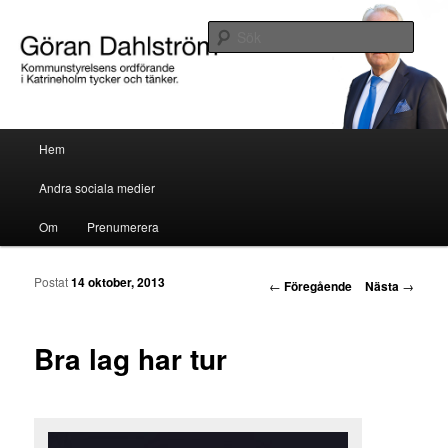
Göran Dahlström, kommunstyrelsens ordförande i Katrineholm tycker och
tänker.
Sök
Göran Dahlström
Huvudmeny
Hem
Hoppa till huvudinnehåll
Hoppa till sekundärt innehåll
Andra sociala medier
Om
Prenumerera
Postat
14 oktober, 2013
Inläggsnavigering
←
Föregående
Nästa
→
Bra lag har tur