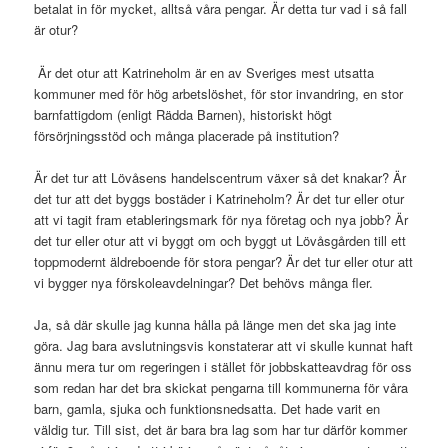
betalat in för mycket, alltså våra pengar. Är detta tur vad i så fall
är otur?
Är det otur att Katrineholm är en av Sveriges mest utsatta
kommuner med för hög arbetslöshet, för stor invandring, en stor
barnfattigdom (enligt Rädda Barnen), historiskt högt
försörjningsstöd och många placerade på institution?
Är det tur att Lövåsens handelscentrum växer så det knakar? Är
det tur att det byggs bostäder i Katrineholm? Är det tur eller otur
att vi tagit fram etableringsmark för nya företag och nya jobb? Är
det tur eller otur att vi byggt om och byggt ut Lövåsgården till ett
toppmodernt äldreboende för stora pengar? Är det tur eller otur att
vi bygger nya förskoleavdelningar? Det behövs många fler.
Ja, så där skulle jag kunna hålla på länge men det ska jag inte
göra. Jag bara avslutningsvis konstaterar att vi skulle kunnat haft
ännu mera tur om regeringen i stället för jobbskatteavdrag för oss
som redan har det bra skickat pengarna till kommunerna för våra
barn, gamla, sjuka och funktionsnedsatta. Det hade varit en
väldig tur. Till sist, det är bara bra lag som har tur därför kommer