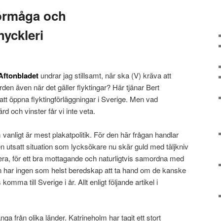
örmåga och
hyckleri
 Aftonbladet
undrar jag stillsamt, när ska (V) kräva att
färden även när det gäller flyktingar? Här tjänar Bert
 att öppna flyktingförläggningar i Sverige. Men vad
d och vinster får vi inte veta.
 vanligt är mest plakatpolitik. För den här frågan handlar
 utsatt situation som lycksökare nu skär guld med täljkniv
era, för ett bra mottagande och naturligtvis samordna med
en har ingen som helst beredskap att ta hand om de kanske
mma till Sverige i år. Allt enligt följande artikel i
a från olika länder. Katrineholm har tagit ett stort