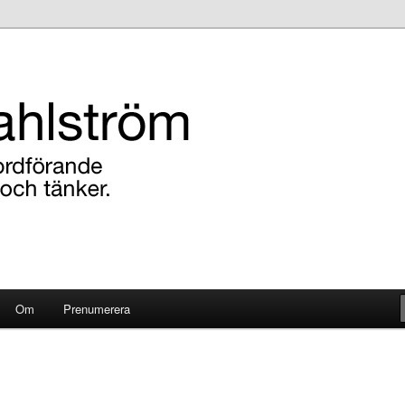
ens ordförande i Katrineholm tycker och tänker.
röm
Om
Prenumerera
l