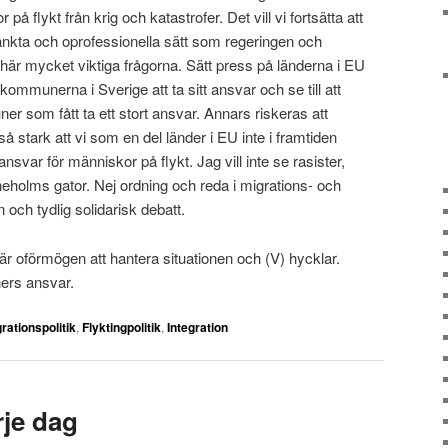
på flykt från krig och katastrofer. Det vill vi fortsätta att
nkta och oprofessionella sätt som regeringen och
 här mycket viktiga frågorna. Sätt press på länderna i EU
å kommunerna i Sverige att ta sitt ansvar och se till att
 som fått ta ett stort ansvar. Annars riskeras att
 stark att vi som en del länder i EU inte i framtiden
nsvar för människor på flykt. Jag vill inte se rasister,
neholms gator. Nej ordning och reda i migrations- och
 och tydlig solidarisk debatt.
n är oförmögen att hantera situationen och (V) hycklar.
ners ansvar.
grationspolitik
,
Flyktingpolitik
,
Integration
rje dag