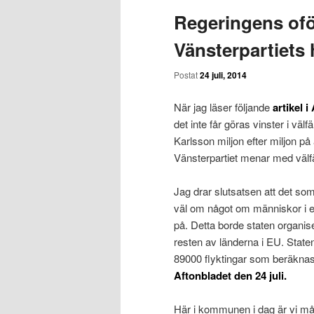
Regeringens of
Vänsterpartiets 
Postat
24 juli, 2014
När jag läser följande
artikel i
det inte får göras vinster i väl
Karlsson miljon efter miljon på
Vänsterpartiet menar med välfär
Jag drar slutsatsen att det som
väl om något om människor i en
på. Detta borde staten organis
resten av länderna i EU. Stat
89000 flyktingar som beräknas ko
Aftonbladet den 24 juli.
Här i kommunen i dag är vi mång