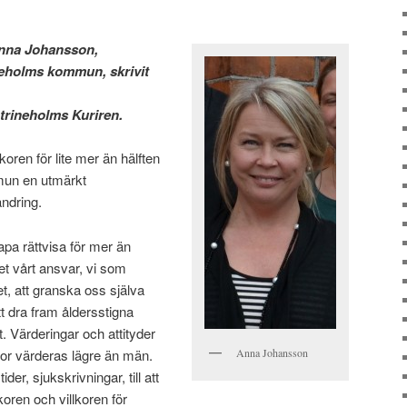
Anna Johansson,
neholms kommun, skrivit
trineholms Kuriren.
lkoren för lite mer än hälften
mun en utmärkt
ndring.
skapa rättvisa för mer än
et vårt ansvar, vi som
, att granska oss själva
t dra fram åldersstigna
et. Värderingar och attityder
nnor värderas lägre än män.
Anna Johansson
ider, sjukskrivningar, till att
oren och villkoren för