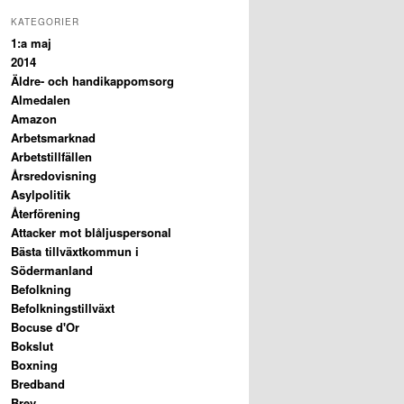
KATEGORIER
1:a maj
2014
Äldre- och handikappomsorg
Almedalen
Amazon
Arbetsmarknad
Arbetstillfällen
Årsredovisning
Asylpolitik
Återförening
Attacker mot blåljuspersonal
Bästa tillväxtkommun i
Södermanland
Befolkning
Befolkningstillväxt
Bocuse d'Or
Bokslut
Boxning
Bredband
Brev