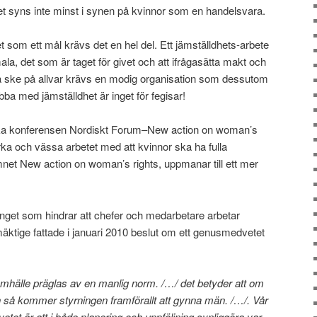
Det syns inte minst i synen på kvinnor som en handelsvara.
t som ett mål krävs det en hel del. Ett jämställdhets-arbete
mala, det som är taget för givet och att ifrågasätta makt och
a ske på allvar krävs en modig organisation som dessutom
ba med jämställdhet är inget för fegisar!
iska konferensen Nordiskt Forum–New action on woman’s
ärka och vässa arbetet med att kvinnor ska ha fulla
mnet New action on woman’s rights, uppmanar till ett mer
nget som hindrar att chefer och medarbetare arbetar
äktige fattade i januari 2010 beslut om ett genusmedvetet
amhälle präglas av en manlig norm. /…/ det betyder att om
en så kommer styrningen framförallt att gynna män. /…/. Vår
tet är att i både planering och uppföljning synliggöra var