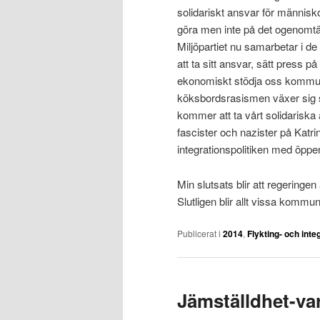
solidariskt ansvar för människor 
göra men inte på det ogenomtä
Miljöpartiet nu samarbetar i de
att ta sitt ansvar, sätt press p
ekonomiskt stödja oss kommuner
köksbordsrasismen växer sig så
kommer att ta vårt solidariska a
fascister och nazister på Katri
integrationspolitiken med öppen
Min slutsats blir att regeringe
Slutligen blir allt vissa kommu
Publicerat i
2014
,
Flykting- och inte
Jämställdhet-va