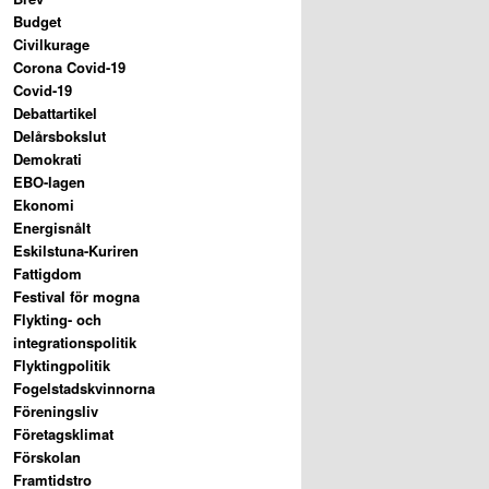
Budget
Civilkurage
Corona Covid-19
Covid-19
Debattartikel
Delårsbokslut
Demokrati
EBO-lagen
Ekonomi
Energisnålt
Eskilstuna-Kuriren
Fattigdom
Festival för mogna
Flykting- och
integrationspolitik
Flyktingpolitik
Fogelstadskvinnorna
Föreningsliv
Företagsklimat
Förskolan
Framtidstro