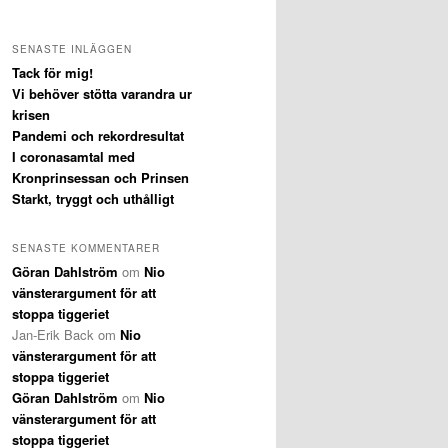
SENASTE INLÄGGEN
Tack för mig!
Vi behöver stötta varandra ur
krisen
Pandemi och rekordresultat
I coronasamtal med
Kronprinsessan och Prinsen
Starkt, tryggt och uthålligt
SENASTE KOMMENTARER
Göran Dahlström
om
Nio
vänsterargument för att
stoppa tiggeriet
Jan-Erik Back
om
Nio
vänsterargument för att
stoppa tiggeriet
Göran Dahlström
om
Nio
vänsterargument för att
stoppa tiggeriet