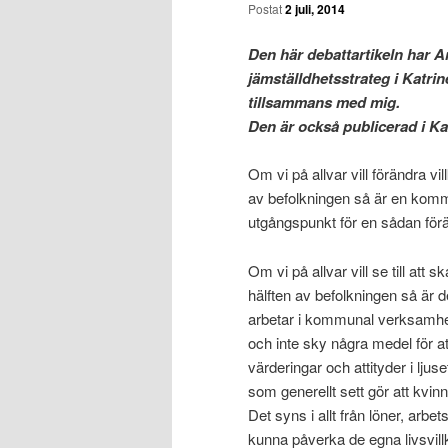
Postat
2 juli, 2014
Den här debattartikeln har 
jämställdhetsstrateg i Katri
tillsammans med mig.
Den är också publicerad i Ka
Om vi på allvar vill förändra vil
av befolkningen så är en kom
utgångspunkt för en sådan förä
Om vi på allvar vill se till att 
hälften av befolkningen så är d
arbetar i kommunal verksamhet
och inte sky några medel för at
värderingar och attityder i ljus
som generellt sett gör att kvi
Det syns i allt från löner, arbetst
kunna påverka de egna livsvillk