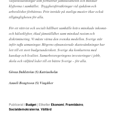
välfärdssatsningar som förbättrar jämställdheten och minskar
klyftorna i samhället. Trygghetsförsäkringar vid sjukdom och
arbetslöshet förbättras. Fritt inträde på statliga muséer ökar också
tillgängligheten för alla.
För ett rättvist och socialt hållbart samhälle krävs minskade inkomst-
och hälsoklyftor, ökad jämställdhet samt minskad rasism och
diskriminering. Vi måste värna den svenska modellen. Sverige står
inför tuffa utmaningar. Högerns ofinansierade skattesänkningar har
lett till ett stort budgetunderskott. Sverige ska konkurrera med
kunskap och kvalitet. Samarbetsregeringens investeringar i jobb,
skola och välfärd leder till ett bättre Sverige – för alla.
Göran Dahlström (S) Katrineholm
Anneli Bengtsson (S) Vingåker
Publicerat i
Budget
|
Etiketter
Ekonomi
,
Framtidstro
,
Socialdemokraterna
,
Välfärd