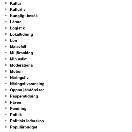
Kultur
Kulturliv
Kungligt besök
Lärare
Logistik
Lokaltidning
Lön
Matavfall
Miljöranking
Min åsikt
Moderaterna
Motion
Näringsliv
Näringslivsranking
Öppna jämförelser
Papperstidning
Påven
Pendling
Politik
Politiskt ledarskap
Populärbudget