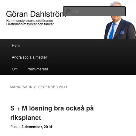
Göran Dahlström, kommunstyrelsens ordförande i Katrineholm tycker och
tänker.
Sök
Göran Dahlström
Huvudmeny
Hem
Hoppa till huvudinnehåll
Hoppa till sekundärt innehåll
Andra sociala medier
Om
Prenumerera
MÅNADSARKIV:
DECEMBER 2014
S + M lösning bra också på
riksplanet
Postat
3 december, 2014