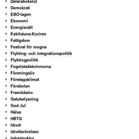
Delårsbokslut
Demokrati
EBO-lagen
Ekonomi
Energisnålt
Eskilstuna-Kuriren
Fattigdom
Festival för mogna
Flykting- och integrationspolitik
Flyktingpolitik
Fogelstadskvinnorna
Föreningsliv
Företagsklimat
Förskolan
Framtidstro
Gatubelysning
God Jul
Hälsa
HBTQ
Idrott
Idrottsrörelsen
Infrastruktur