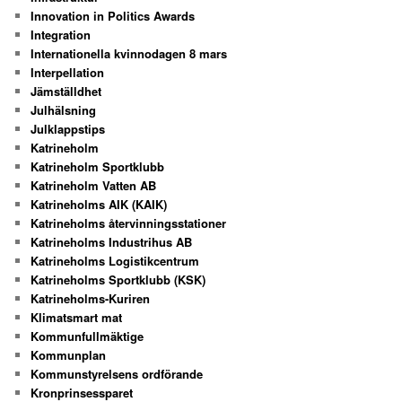
Innovation in Politics Awards
Integration
Internationella kvinnodagen 8 mars
Interpellation
Jämställdhet
Julhälsning
Julklappstips
Katrineholm
Katrineholm Sportklubb
Katrineholm Vatten AB
Katrineholms AIK (KAIK)
Katrineholms återvinningsstationer
Katrineholms Industrihus AB
Katrineholms Logistikcentrum
Katrineholms Sportklubb (KSK)
Katrineholms-Kuriren
Klimatsmart mat
Kommunfullmäktige
Kommunplan
Kommunstyrelsens ordförande
Kronprinsessparet