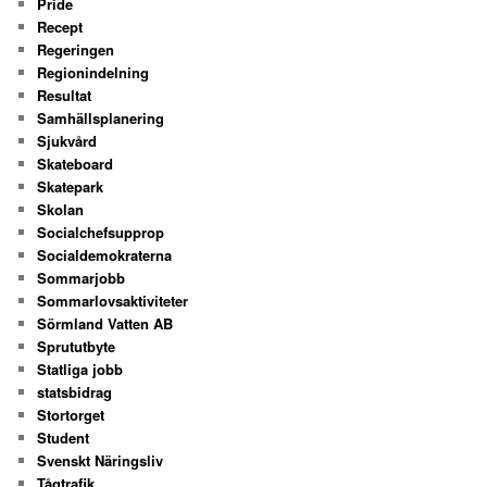
Pride
Recept
Regeringen
Regionindelning
Resultat
Samhällsplanering
Sjukvård
Skateboard
Skatepark
Skolan
Socialchefsupprop
Socialdemokraterna
Sommarjobb
Sommarlovsaktiviteter
Sörmland Vatten AB
Sprututbyte
Statliga jobb
statsbidrag
Stortorget
Student
Svenskt Näringsliv
Tågtrafik