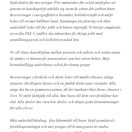
Sjukvården får mer pengar. Fler människor får också möjlighet att
genom ett kunskapslyft utbilda sig inom de yrken där jobben finns.
Investeringar i energieffektiva bostäder, kollektivtrafik och miljö
leder till ett mer hållbart land. Satsningar på järnväg och ökat
underhåll leder till fler jobb och bättre tågtrafik. Vi börjar omgående
avveckla FAS 3, istället ska människor få riktiga jobb med
anställningsavtal och kollektivavtalad lön.
Vi vill sluta skatteklyftan mellan pension och arbete och redan nästa
år sänker vi skatten för pensionärer som har störst behov. Höjt
bostadstillägg underlättar också för denna grupp.
Investeringar i förskola och skola leder till mindre klasser, tidiga
insatser, skickligare lärare och en jämlik skola utan vinstjakt. Alla
unga ska ha en gymnasieexamen, då det markant ökar deras chanser i
livet. Vi inför läxhjälp till alla. Inte bara till dem vars föräldrar har
råd. Alla skolor ska vara bra skolor och skapa goda förutsättningar
för alla elever.
Höjt underhållsbidrag, fria läkemedel till barn, höjd grundnivå i
föräldrapenningen och mer pengar till kvinnojourer är andra