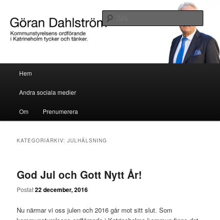
Göran Dahlström, kommunstyrelsens ordförande i Katrineholm tycker och
tänker.
Sök
Göran Dahlström
Huvudmeny
Hem
Hoppa till huvudinnehåll
Hoppa till sekundärt innehåll
Andra sociala medier
Om
Prenumerera
KATEGORIARKIV:
JULHÄLSNING
God Jul och Gott Nytt År!
Postat
22 december, 2016
Nu närmar vi oss julen och 2016 går mot sitt slut. Som