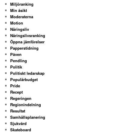
Miljöranking
Min åsikt
Moderaterna
Motion
Näringsliv
Näringslivsranking
Öppna jämförelser
Papperstidning
Påven
Pendling
Politik
Politiskt ledarskap
Populärbudget
Pride
Recept
Regeringen
Regionindelning
Resultat
Samhällsplanering
Sjukvård
Skateboard