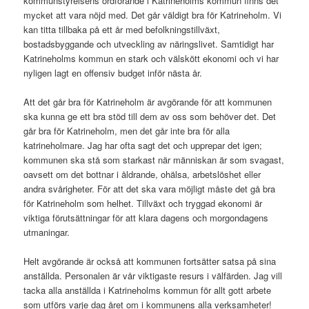
kommunstyrelsens ordförande i Katrineholms kommun finns det
mycket att vara nöjd med. Det går väldigt bra för Katrineholm. Vi
kan titta tillbaka på ett år med befolkningstillväxt,
bostadsbyggande och utveckling av näringslivet. Samtidigt har
Katrineholms kommun en stark och välskött ekonomi och vi har
nyligen lagt en offensiv budget inför nästa år.
Att det går bra för Katrineholm är avgörande för att kommunen
ska kunna ge ett bra stöd till dem av oss som behöver det. Det
går bra för Katrineholm, men det går inte bra för alla
katrineholmare. Jag har ofta sagt det och upprepar det igen;
kommunen ska stå som starkast när människan är som svagast,
oavsett om det bottnar i åldrande, ohälsa, arbetslöshet eller
andra svårigheter. För att det ska vara möjligt måste det gå bra
för Katrineholm som helhet. Tillväxt och tryggad ekonomi är
viktiga förutsättningar för att klara dagens och morgondagens
utmaningar.
Helt avgörande är också att kommunen fortsätter satsa på sina
anställda. Personalen är vår viktigaste resurs i välfärden. Jag vill
tacka alla anställda i Katrineholms kommun för allt gott arbete
som utförs varje dag året om i kommunens alla verksamheter!