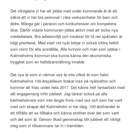
Det viktigaste vi har att jobba med under kommande år är att
säkra att vi har bra personal i våra verksamheter för barn och
äldre. Många går i pension och konkurrensen om kompetens
ökar. Därför måste kommunen jobba aktivt med att locka nya
medarbetare. Bra arbetsmiljö och insatser för få ner sjuktalen är
högt prioriterat. Med start vid nyår börjar vi också införa heltid
som norm för alla anställda. Alla kvinnor och män som jobbar i
Katrineholms kommun ska kunna känna den ekonomiska
trygghet som en heltidsanställning innebär.
Det nya år som vi närmar oss är inte vilket år som helst.
Katrineholms 100-årsjubileum brakar loss på nyårsafton och
kommer att firas under hela 2017. Det känns helt fantastiskt med
allt engagemang inför jubileet. Jag tänker också på alla
katrineholmare som inte längre finns med oss och som har varit
med och skapat det Katrineholm vi har idag. 100-årsfirandet är
ett tillfälle att se tillbaka och känna stolthet över det som varit
och det som är. Genom ökad gemenskap blir jubileet ett viktigt
steg som vi tillsammans tar in i framtiden.