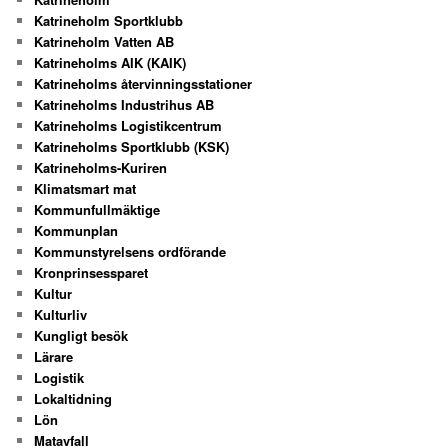
Katrineholm Sportklubb
Katrineholm Vatten AB
Katrineholms AIK (KAIK)
Katrineholms återvinningsstationer
Katrineholms Industrihus AB
Katrineholms Logistikcentrum
Katrineholms Sportklubb (KSK)
Katrineholms-Kuriren
Klimatsmart mat
Kommunfullmäktige
Kommunplan
Kommunstyrelsens ordförande
Kronprinsessparet
Kultur
Kulturliv
Kungligt besök
Lärare
Logistik
Lokaltidning
Lön
Matavfall