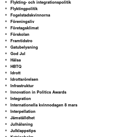
Flykting- och integrationspolitik
Flyktingpolitik
Fogelstadskvinnorna
Föreningsliv
Företagsklimat
Förskolan
Framtidstro
Gatubelysning
God Jul
Hälsa
HBTQ
Idrott
Idrottsrörelsen
Infrastruktur
Innovation in Politics Awards
Integration
Internationella kvinnodagen 8 mars
Interpellation
Jämställdhet
Julhälsning
Julklappstips
Katrineholm