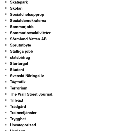
Skatepark
Skolan
Socialchefsupprop
Socialdemokraterna
Sommarjobb
Sommarlovsaktiviteter
Sörmland Vatten AB
Sprututbyte
Statliga jobb
statsbidrag
Stortorget
Student
Svenskt Näringsliv
Tågtrafik
Terrorism
The Wall Street Journal.
Tillväxt
Trädgård
Traineetjänster
Trygghet
Uncategorized
Upplopp