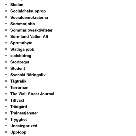
Skolan
Socialchefsupprop
Socialdemokraterna
Sommarjobb
Sommarlovsaktiviteter
Sörmland Vatten AB
Sprututbyte
Statliga jobb
statsbidrag
Stortorget
Student
Svenskt Näringsliv
Tågtrafik
Terrorism
The Wall Street Journal.
Tillväxt
Trädgård
Traineetjänster
Trygghet
Uncategorized
Upplopp