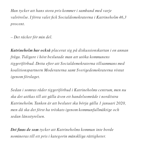
Han tycker att hans stora pris kommer i samband med varje
valrörelse. I förra valet fick Socialdemokraterna i Katrineholm 46,3
procent.
– Det räcker för min del.
Katrineholm har också
placerat sig på diskussionskartan i en annan
fråga. Tidigare i höst beslutade man att utöka kommunens
tiggeriförbud. Detta efter att Socialdemokraterna tillsammans med
koalitionspartnern Moderaterna samt Sverigedemokraterna röstat
igenom förslaget.
Sedan i somras råder tiggeriförbud i Katrineholms centrum, men nu
ska det utökas till att gälla även ett handelsområde i nordöstra
Katrineholm. Tanken är att beslutet ska börja gälla 1 januari 2020,
men då ska det först ha tröskats igenom kommunfullmäktige och
sedan länsstyrelsen.
Det finns de som
tycker att Katrineholms kommun inte borde
nomineras till ett pris i kategorin mänskliga rättigheter.