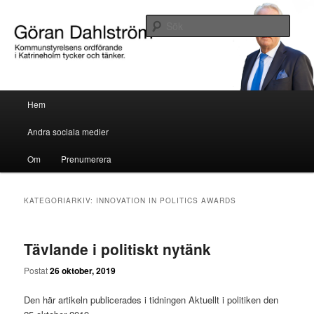
Göran Dahlström, kommunstyrelsens ordförande i Katrineholm tycker och
tänker.
Sök
Göran Dahlström
Huvudmeny
Hem
Hoppa till huvudinnehåll
Hoppa till sekundärt innehåll
Andra sociala medier
Om
Prenumerera
KATEGORIARKIV:
INNOVATION IN POLITICS AWARDS
Tävlande i politiskt nytänk
Postat
26 oktober, 2019
Den här artikeln publicerades i tidningen Aktuellt i politiken den