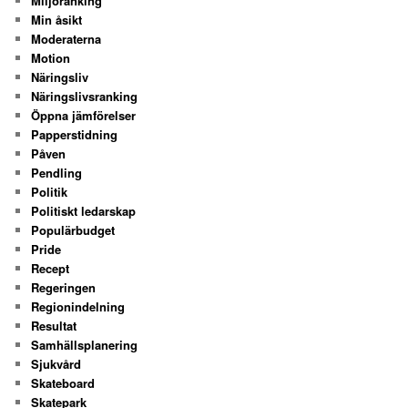
Miljöranking
Min åsikt
Moderaterna
Motion
Näringsliv
Näringslivsranking
Öppna jämförelser
Papperstidning
Påven
Pendling
Politik
Politiskt ledarskap
Populärbudget
Pride
Recept
Regeringen
Regionindelning
Resultat
Samhällsplanering
Sjukvård
Skateboard
Skatepark