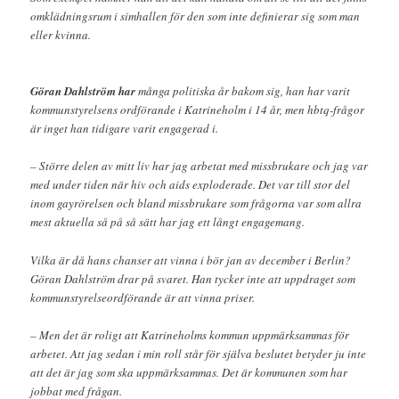
omklädningsrum i simhallen för den som inte definierar sig som man
eller kvinna.
Göran Dahlström har
många politiska år bakom sig, han har varit
kommunstyrelsens ordförande i Katrineholm i 14 år, men hbtq-frågor
är inget han tidigare varit engagerad i.
– Större delen av mitt liv har jag arbetat med missbrukare och jag var
med under tiden när hiv och aids exploderade. Det var till stor del
inom gayrörelsen och bland missbrukare som frågorna var som allra
mest aktuella så på så sätt har jag ett långt engagemang.
Vilka är då hans chanser att vinna i bör jan av december i Berlin?
Göran Dahlström drar på svaret. Han tycker inte att uppdraget som
kommunstyrelseordförande är att vinna priser.
– Men det är roligt att Katrineholms kommun uppmärksammas för
arbetet. Att jag sedan i min roll står för själva beslutet betyder ju inte
att det är jag som ska uppmärksammas. Det är kommunen som har
jobbat med frågan.