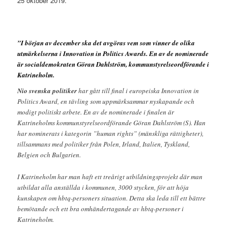
25 oktober 2019.
”I början av december ska det avgöras vem som vinner de olika
utmärkelserna i Innovation in Politics Awards. En av de nominerade
är socialdemokraten Göran Dahlström, kommunstyrelseordförande i
Katrineholm.
Nio svenska politiker
har gått till final i europeiska Innovation in
Politics Award, en tävling som uppmärksammar nyskapande och
modigt politiskt arbete. En av de nominerade i finalen är
Katrineholms kommunstyrelseordförande Göran Dahlström (S). Han
har nominerats i kategorin ”human rights” (mänskliga rättigheter),
tillsammans med politiker från Polen, Irland, Italien, Tyskland,
Belgien och Bulgarien.
I Katrineholm har man haft ett treårigt utbildningsprojekt där man
utbildat alla anställda i kommunen, 3000 stycken, för att höja
kunskapen om hbtq-personers situation. Detta ska leda till ett bättre
bemötande och ett bra omhändertagande av hbtq-personer i
Katrineholm.