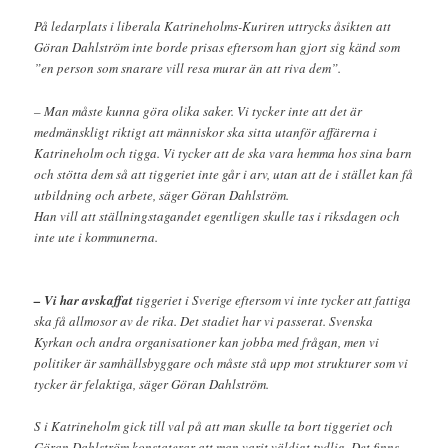
På ledarplats i liberala Katrineholms-Kuriren uttrycks åsikten att
Göran Dahlström inte borde prisas eftersom han gjort sig känd som
”en person som snarare vill resa murar än att riva dem”.
– Man måste kunna göra olika saker. Vi tycker inte att det är
medmänskligt riktigt att människor ska sitta utanför affärerna i
Katrineholm och tigga. Vi tycker att de ska vara hemma hos sina barn
och stötta dem så att tiggeriet inte går i arv, utan att de i stället kan få
utbildning och arbete, säger Göran Dahlström.
Han vill att ställningstagandet egentligen skulle tas i riksdagen och
inte ute i kommunerna.
– Vi har avskaffat
tiggeriet i Sverige eftersom vi inte tycker att fattiga
ska få allmosor av de rika. Det stadiet har vi passerat. Svenska
Kyrkan och andra organisationer kan jobba med frågan, men vi
politiker är samhällsbyggare och måste stå upp mot strukturer som vi
tycker är felaktiga, säger Göran Dahlström.
S i Katrineholm gick till val på att man skulle ta bort tiggeriet och
Göran Dahlström konstaterar att man varit väldigt tydlig. Det finns