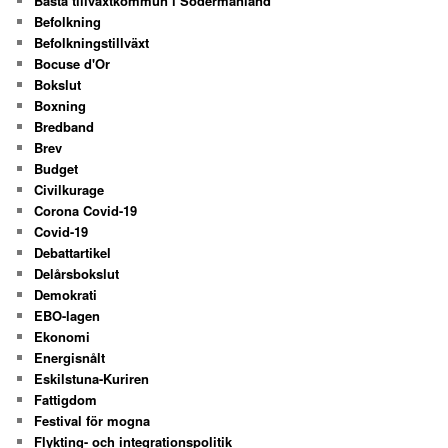
Bästa tillväxtkommun i Södermanland
Befolkning
Befolkningstillväxt
Bocuse d'Or
Bokslut
Boxning
Bredband
Brev
Budget
Civilkurage
Corona Covid-19
Covid-19
Debattartikel
Delårsbokslut
Demokrati
EBO-lagen
Ekonomi
Energisnålt
Eskilstuna-Kuriren
Fattigdom
Festival för mogna
Flykting- och integrationspolitik