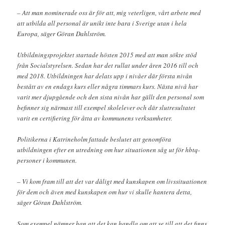
– Att man nominerade oss är för att, mig veterligen, vårt arbete med
att utbilda all personal är unikt inte bara i Sverige utan i hela
Europa, säger Göran Dahlström.
Utbildningsprojektet startade hösten 2015 med att man sökte stöd
från Socialstyrelsen. Sedan har det rullat under åren 2016 till och
med 2018. Utbildningen har delats upp i nivåer där första nivån
bestått av en endags kurs eller några timmars kurs. Nästa nivå har
varit mer djupgående och den sista nivån har gällt den personal som
befinner sig närmast till exempel skolelever och där slutresultatet
varit en certifiering för åtta av kommunens verksamheter.
Politikerna i Katrineholm fattade beslutet att genomföra
utbildningen efter en utredning om hur situationen såg ut för hbtq-
personer i kommunen.
– Vi kom fram till att det var dåligt med kunskapen om livssituationen
för dem och även med kunskapen om hur vi skulle hantera detta,
säger Göran Dahlström.
Som exempel nämner han att det kan handla om att se till att det finns