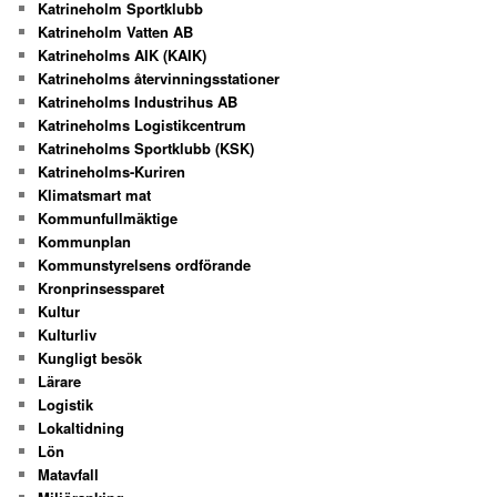
Katrineholm Sportklubb
Katrineholm Vatten AB
Katrineholms AIK (KAIK)
Katrineholms återvinningsstationer
Katrineholms Industrihus AB
Katrineholms Logistikcentrum
Katrineholms Sportklubb (KSK)
Katrineholms-Kuriren
Klimatsmart mat
Kommunfullmäktige
Kommunplan
Kommunstyrelsens ordförande
Kronprinsessparet
Kultur
Kulturliv
Kungligt besök
Lärare
Logistik
Lokaltidning
Lön
Matavfall