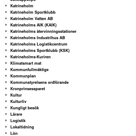
Katrineholm
Katrineholm Sportklubb
Katrineholm Vatten AB
Katrineholms AIK (KAIK)
Katrineholms återvinningsstationer
Katrineholms Industrihus AB
Katrineholms Logistikcentrum
Katrineholms Sportklubb (KSK)
Katrineholms-Kuriren
Klimatsmart mat
Kommunfullmäktige
Kommunplan
Kommunstyrelsens ordförande
Kronprinsessparet
Kultur
Kulturliv
Kungligt besök
Lärare
Logistik
Lokaltidning
Lön