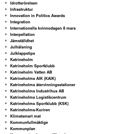
Idrottsrörelsen
Infrastruktur
Innovation in Politics Awards
Integration
Internationella kvinnodagen 8 mars
Interpellation
Jämställdhet
Julhälsning
Julklappstips
Katrineholm
Katrineholm Sportklubb
Katrineholm Vatten AB
Katrineholms AIK (KAIK)
Katrineholms återvinningsstationer
Katrineholms Industrihus AB
Katrineholms Logistikcentrum
Katrineholms Sportklubb (KSK)
Katrineholms-Kuriren
Klimatsmart mat
Kommunfullmäktige
Kommunplan