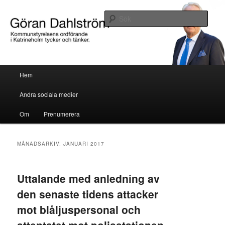
Göran Dahlström, kommunstyrelsens ordförande i Katrineholm tycker och
tänker.
Sök
Göran Dahlström
Huvudmeny
Hem
Hoppa till huvudinnehåll
Hoppa till sekundärt innehåll
Andra sociala medier
Om
Prenumerera
MÅNADSARKIV:
JANUARI 2017
Uttalande med anledning av
den senaste tidens attacker
mot blåljuspersonal och