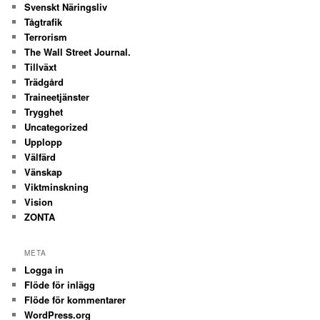
Svenskt Näringsliv
Tågtrafik
Terrorism
The Wall Street Journal.
Tillväxt
Trädgård
Traineetjänster
Trygghet
Uncategorized
Upplopp
Välfärd
Vänskap
Viktminskning
Vision
ZONTA
META
Logga in
Flöde för inlägg
Flöde för kommentarer
WordPress.org