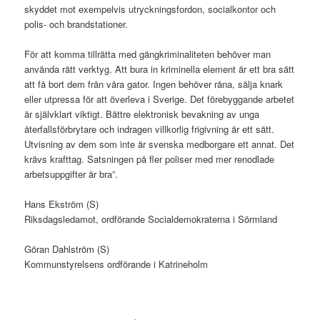
skyddet mot exempelvis utryckningsfordon, socialkontor och
polis- och brandstationer.
För att komma tillrätta med gängkriminaliteten behöver man
använda rätt verktyg. Att bura in kriminella element är ett bra sätt
att få bort dem från våra gator. Ingen behöver råna, sälja knark
eller utpressa för att överleva i Sverige. Det förebyggande arbetet
är självklart viktigt. Bättre elektronisk bevakning av unga
återfallsförbrytare och indragen villkorlig frigivning är ett sätt.
Utvisning av dem som inte är svenska medborgare ett annat. Det
krävs krafttag. Satsningen på fler poliser med mer renodlade
arbetsuppgifter är bra”.
Hans Ekström (S)
Riksdagsledamot, ordförande Socialdemokraterna i Sörmland
Göran Dahlström (S)
Kommunstyrelsens ordförande i Katrineholm