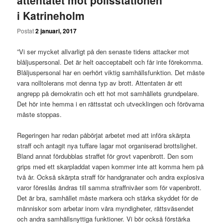
attentatet mot polisstationen
i Katrineholm
Postat
2 januari, 2017
”Vi ser mycket allvarligt på den senaste tidens attacker mot
blåljuspersonal. Det är helt oacceptabelt och får inte förekomma.
Blåljuspersonal har en oerhört viktig samhällsfunktion. Det måste
vara nolltolerans mot denna typ av brott. Attentaten är ett
angrepp på demokratin och ett hot mot samhällets grundpelare.
Det hör inte hemma i en rättsstat och utvecklingen och förövarna
måste stoppas.
Regeringen har redan påbörjat arbetet med att införa skärpta
straff och antagit nya tuffare lagar mot organiserad brottslighet.
Bland annat fördubblas straffet för grovt vapenbrott. Den som
grips med ett skarpladdat vapen kommer inte att komma hem på
två år. Också skärpta straff för handgranater och andra explosiva
varor föreslås ändras till samma straffnivåer som för vapenbrott.
Det är bra, samhället måste markera och stärka skyddet för de
människor som arbetar inom våra myndigheter, rättsväsendet
och andra samhällsnyttiga funktioner. Vi bör också förstärka