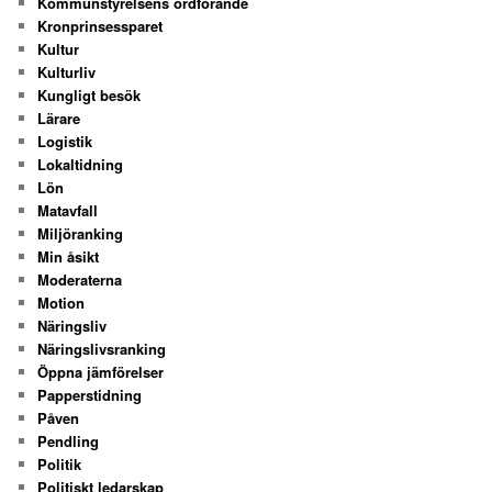
Kommunstyrelsens ordförande
Kronprinsessparet
Kultur
Kulturliv
Kungligt besök
Lärare
Logistik
Lokaltidning
Lön
Matavfall
Miljöranking
Min åsikt
Moderaterna
Motion
Näringsliv
Näringslivsranking
Öppna jämförelser
Papperstidning
Påven
Pendling
Politik
Politiskt ledarskap