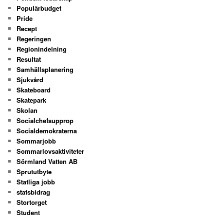
Populärbudget
Pride
Recept
Regeringen
Regionindelning
Resultat
Samhällsplanering
Sjukvård
Skateboard
Skatepark
Skolan
Socialchefsupprop
Socialdemokraterna
Sommarjobb
Sommarlovsaktiviteter
Sörmland Vatten AB
Sprututbyte
Statliga jobb
statsbidrag
Stortorget
Student