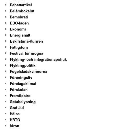
Debattartikel
Delårsbokslut
Demokrati
EBO-lagen
Ekonomi
Energisnålt
Eskilstuna-Kuriren
Fattigdom
Festival för mogna
Flykting- och integrationspolitik
Flyktingpolitik
Fogelstadskvinnorna
Föreningsliv
Företagsklimat
Förskolan
Framtidstro
Gatubelysning
God Jul
Hälsa
HBTQ
Idrott