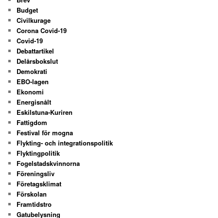
Budget
Civilkurage
Corona Covid-19
Covid-19
Debattartikel
Delårsbokslut
Demokrati
EBO-lagen
Ekonomi
Energisnålt
Eskilstuna-Kuriren
Fattigdom
Festival för mogna
Flykting- och integrationspolitik
Flyktingpolitik
Fogelstadskvinnorna
Föreningsliv
Företagsklimat
Förskolan
Framtidstro
Gatubelysning