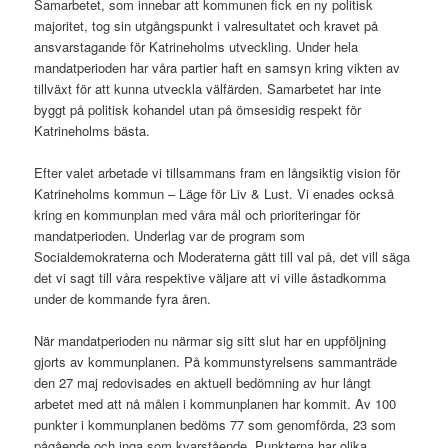
Samarbetet, som innebar att kommunen fick en ny politisk
majoritet, tog sin utgångspunkt i valresultatet och kravet på
ansvarstagande för Katrineholms utveckling. Under hela
mandatperioden har våra partier haft en samsyn kring vikten av
tillväxt för att kunna utveckla välfärden. Samarbetet har inte
byggt på politisk kohandel utan på ömsesidig respekt för
Katrineholms bästa.
Efter valet arbetade vi tillsammans fram en långsiktig vision för
Katrineholms kommun – Läge för Liv & Lust. Vi enades också
kring en kommunplan med våra mål och prioriteringar för
mandatperioden. Underlag var de program som
Socialdemokraterna och Moderaterna gått till val på, det vill säga
det vi sagt till våra respektive väljare att vi ville åstadkomma
under de kommande fyra åren.
När mandatperioden nu närmar sig sitt slut har en uppföljning
gjorts av kommunplanen. På kommunstyrelsens sammanträde
den 27 maj redovisades en aktuell bedömning av hur långt
arbetet med att nå målen i kommunplanen har kommit. Av 100
punkter i kommunplanen bedöms 77 som genomförda, 23 som
pågående och inga som kvarstående. Punkterna har olika