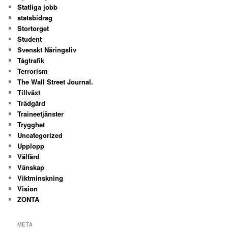
Statliga jobb
statsbidrag
Stortorget
Student
Svenskt Näringsliv
Tågtrafik
Terrorism
The Wall Street Journal.
Tillväxt
Trädgård
Traineetjänster
Trygghet
Uncategorized
Upplopp
Välfärd
Vänskap
Viktminskning
Vision
ZONTA
META