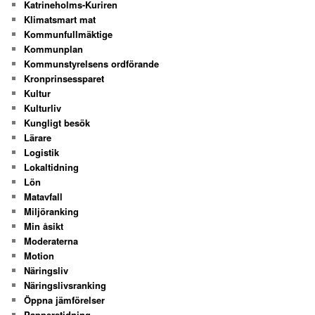
Katrineholms-Kuriren
Klimatsmart mat
Kommunfullmäktige
Kommunplan
Kommunstyrelsens ordförande
Kronprinsessparet
Kultur
Kulturliv
Kungligt besök
Lärare
Logistik
Lokaltidning
Lön
Matavfall
Miljöranking
Min åsikt
Moderaterna
Motion
Näringsliv
Näringslivsranking
Öppna jämförelser
Papperstidning