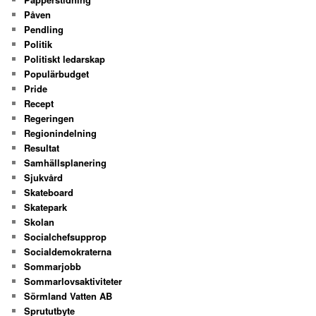
Påven
Pendling
Politik
Politiskt ledarskap
Populärbudget
Pride
Recept
Regeringen
Regionindelning
Resultat
Samhällsplanering
Sjukvård
Skateboard
Skatepark
Skolan
Socialchefsupprop
Socialdemokraterna
Sommarjobb
Sommarlovsaktiviteter
Sörmland Vatten AB
Sprututbyte