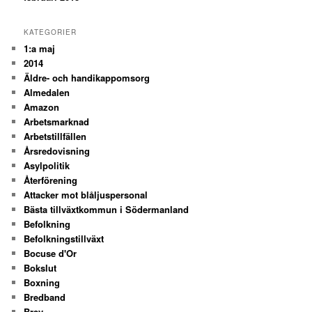
KATEGORIER
1:a maj
2014
Äldre- och handikappomsorg
Almedalen
Amazon
Arbetsmarknad
Arbetstillfällen
Årsredovisning
Asylpolitik
Återförening
Attacker mot blåljuspersonal
Bästa tillväxtkommun i Södermanland
Befolkning
Befolkningstillväxt
Bocuse d'Or
Bokslut
Boxning
Bredband
Brev