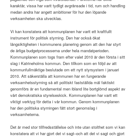
karaktär, vissa har varit tydligt avgränsade i tid, rum och handling
medan andra har angett ambitioner för hur den löpande
verksamheten ska utvecklas.
Vi kan konstatera att kommunplanen har varit ett kraftfullt
instrument för politisk styrning. Den har också ökat
långsiktigheten i kommunens planering genom att den har styrt
de årliga budgetprocesserna under hela mandatperioden.
Kommunplanen som togs fram efter valet 2010 är den första i sitt
slag i Katrineholms kommun. Den tillkom som en följd av att
kommunfullmäktige beslutade om ett nytt styrsystem i januari
2010. Att säkerställa att kommunen har en fungerande
verksamhetsstyrning så att politiskt fastställda mål faktiskt
genomförs är en fundamental men ibland lite bortglömd aspekt av
vårt demokratiska styrelseskick. Kommunplanen har varit ett
viktigt verktyg för detta i vår kommun. Genom kommunplanen
har den politiska styrningen fått stort genomslag i
verksamheterna.
Det är med stor tillfredsställelse och inte utan stolthet som vi kan
konstatera att vi har gjort det vi sagt–och att det vi sagt och gjort