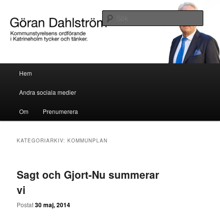
Göran Dahlström, kommunstyrelsens ordförande i Katrineholm tycker och
tänker.
Sök
Göran Dahlström
Huvudmeny
Hem
Hoppa till huvudinnehåll
Hoppa till sekundärt innehåll
Andra sociala medier
Om
Prenumerera
KATEGORIARKIV:
KOMMUNPLAN
Sagt och Gjort-Nu summerar
vi
Postat
30 maj, 2014