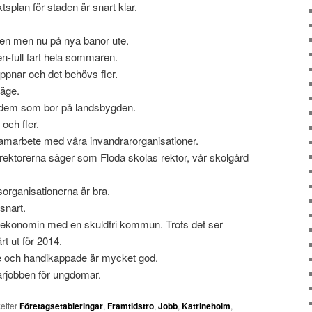
tsplan för staden är snart klar.
ten men nu på nya banor ute.
n-full fart hela sommaren.
ppnar och det behövs fler.
läge.
rån dem som bor på landsbygden.
 och fler.
samarbete med våra invandrarorganisationer.
ektorerna säger som Floda skolas rektor, vår skolgård
organisationerna är bra.
snart.
i ekonomin med en skuldfri kommun. Trots det ser
rt ut för 2014.
 och handikappade är mycket god.
arjobben för ungdomar.
ketter
Företagsetableringar
,
Framtidstro
,
Jobb
,
Katrineholm
,