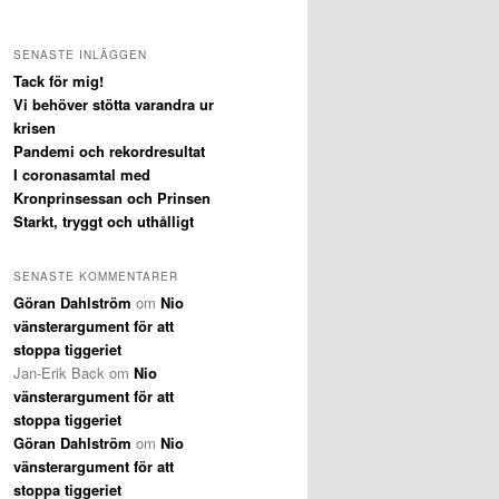
SENASTE INLÄGGEN
Tack för mig!
Vi behöver stötta varandra ur
krisen
Pandemi och rekordresultat
I coronasamtal med
Kronprinsessan och Prinsen
Starkt, tryggt och uthålligt
SENASTE KOMMENTARER
Göran Dahlström
om
Nio
vänsterargument för att
stoppa tiggeriet
Jan-Erik Back
om
Nio
vänsterargument för att
stoppa tiggeriet
Göran Dahlström
om
Nio
vänsterargument för att
stoppa tiggeriet