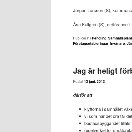
Jörgen Larsson (S), kommuns
Åsa Kullgren (S), ordförande i
Publicerat i
Pendling
,
Samhällsplan
Företagsetableringar
,
Invånare
,
Jä
Jag är heligt fö
Postat
13 juni, 2013
därför att
klyftorna i samhället väx
vi som har det bra får de
bostadsbyggandet tillåts s
regelverket för småföreta