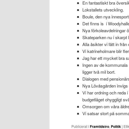
En fantastiskt bra översik
Lokstallets utveckling.
Boule, den nya innespor
Det finns is i Woodyhalle
Nya förkoleavdelningar ö
Skateparken nu i skarpt 
Alla åsikter vi fått in f
Vi katrineholmare blir fler
Jag har ett mycket bra 
Ingen av de kommunala r
ligger två mil bort.
Dialogen med pensionärs
Nya Lövåsgården invigs 
Vi har ordning och reda 
budgetläget ohyggligt svå
Omsorgen om våra äldre
Vi satsar stort på somm
Publicerat i
Framtidstro
,
Politik
|
Eti