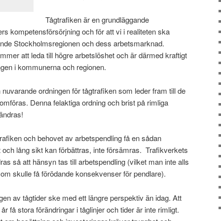
Tågtrafiken är en grundläggande
s kompetensförsörjning och för att vi i realiteten ska
ande Stockholmsregionen och dess arbetsmarknad.
mer att leda till högre arbetslöshet och är därmed kraftigt
lingen i kommunerna och regionen.
nuvarande ordningen för tågtrafiken som leder fram till de
omföras. Denna felaktiga ordning och brist på rimliga
 ändras!
rafiken och behovet av arbetspendling få en sådan
t och lång sikt kan förbättras, inte försämras. Trafikverkets
dras så att hänsyn tas till arbetspendling (vilket man inte alls
som skulle få förödande konsekvenser för pendlare).
en av tågtider ske med ett längre perspektiv än idag. Att
r få stora förändringar i tåglinjer och tider är inte rimligt.