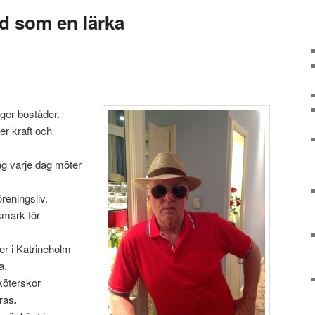
ad som en lärka
ger bostäder.
er kraft och
ag varje dag möter
öreningsliv.
gsmark för
er i Katrineholm
a.
köterskor
eras
.