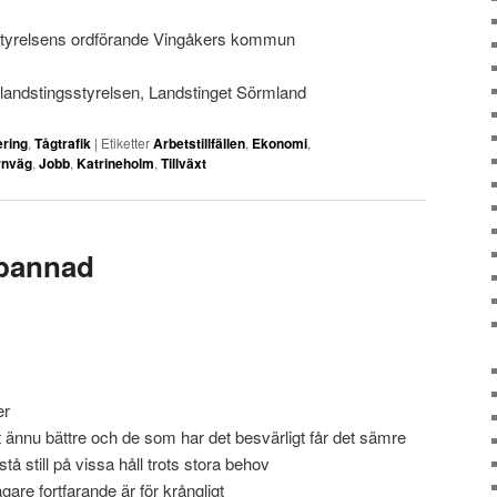
tyrelsens ordförande Vingåkers kommun
 landstingsstyrelsen, Landstinget Sörmland
ering
,
Tågtrafik
|
Etiketter
Arbetstillfällen
,
Ekonomi
,
rnväg
,
Jobb
,
Katrineholm
,
Tillväxt
rbannad
er
t ännu bättre och de som har det besvärligt får det sämre
tå still på vissa håll trots stora behov
gare fortfarande är för krångligt