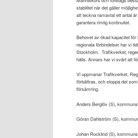
Människors och företags beslu
stabilitet när det gäller möjligh
att teckna ramavtal ett antal år
garantera rimlig kontinuitet.
Behovet av ökad kapacitet för t
regionala förbindelser har vi ti
Stockholm. Trafikverket, regerin
hålls. Annars har vi svårt att f
Vi uppmanar Trafikverket, Reger
förbättras, och stoppa det som n
försämring.
Anders Berglöv (S), kommuns
Göran Dahlström (S), kommun
Johan Rocklind (S), kommuns