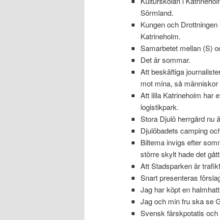
Kulturskolan i Katrinehol
Sörmland.
Kungen och Drottningen 
Katrineholm.
Samarbetet mellan (S) oc
Det är sommar.
Att beskäftiga journalist
mot mina, så människor k
Att lilla Katrineholm har
logistikpark.
Stora Djulö herrgård nu ä
Djulöbadets camping och 
Biltema invigs efter som
större skylt hade det gått
Att Stadsparken är trafikf
Snart presenteras förslag
Jag har köpt en halmhatt
Jag och min fru ska se G
Svensk färskpotatis och 