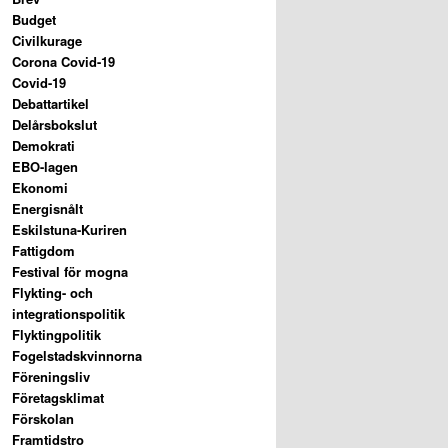
Budget
Civilkurage
Corona Covid-19
Covid-19
Debattartikel
Delårsbokslut
Demokrati
EBO-lagen
Ekonomi
Energisnålt
Eskilstuna-Kuriren
Fattigdom
Festival för mogna
Flykting- och
integrationspolitik
Flyktingpolitik
Fogelstadskvinnorna
Föreningsliv
Företagsklimat
Förskolan
Framtidstro