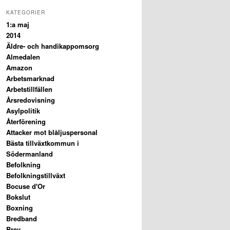
KATEGORIER
1:a maj
2014
Äldre- och handikappomsorg
Almedalen
Amazon
Arbetsmarknad
Arbetstillfällen
Årsredovisning
Asylpolitik
Återförening
Attacker mot blåljuspersonal
Bästa tillväxtkommun i
Södermanland
Befolkning
Befolkningstillväxt
Bocuse d'Or
Bokslut
Boxning
Bredband
Brev