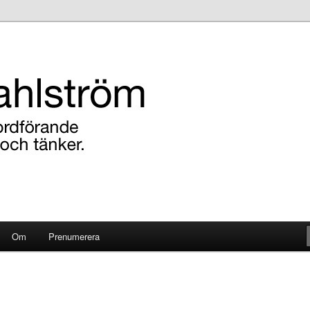
ens ordförande i Katrineholm tycker och tänker.
röm
Om
Prenumerera
l