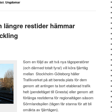
äxt
,
Ungdomar
h längre restider hämmar
ckling
Som en följd av att två nya tågoperatörer
(och därmed totalt fyra!) vill köra fjärrtåg
mellan Stockholm-Göteborg håller
Trafikverket på att bereda plats för dem
genom att antingen ta bort etablerad trafik
helt (pendeltåget till Gnesta) eller genom att
förlänga restiderna för regionaltågen såsom
Sörmlandspilen (tågen får stanna för att bli
omåkta av fjärrtågen).