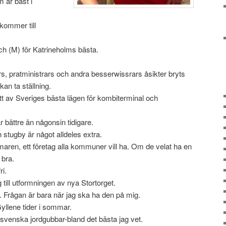
m är bäst i
kommer till
h (M) för Katrineholms bästa.
ers, pratministrars och andra besserwissrars åsikter bryts
an ta ställning.
 ett av Sveriges bästa lägen för kombiterminal och
r bättre än någonsin tidigare.
stugby är något alldeles extra.
maren, ett företag alla kommuner vill ha. Om de velat ha en
 bra.
ri.
 till utformningen av nya Stortorget.
. Frågan är bara när jag ska ha den på mig.
yllene tider i sommar.
svenska jordgubbar-bland det bästa jag vet.