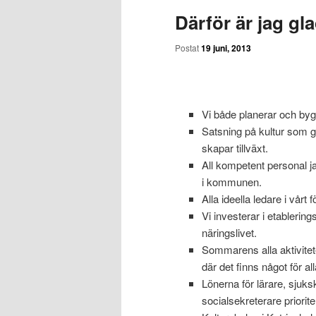
Därför är jag gl
Postat
19 juni, 2013
Vi både planerar och byg
Satsning på kultur som g
skapar tillväxt.
All kompetent personal j
i kommunen.
Alla ideella ledare i vårt f
Vi investerar i etablerin
näringslivet.
Sommarens alla aktivitet
där det finns något för all
Lönerna för lärare, sjuks
socialsekreterare priorit