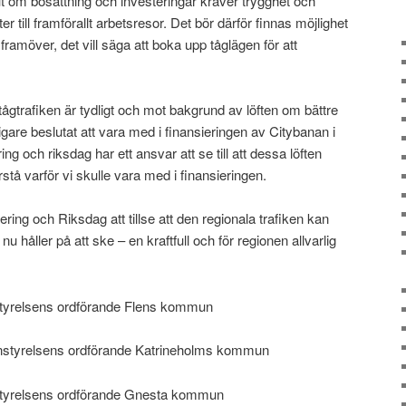
t om bosättning och investeringar kräver trygghet och
eter till framförallt arbetsresor. Det bör därför finnas möjlighet
 framöver, det vill säga att boka upp tåglägen för att
ågtrafiken är tydligt och mot bakgrund av löften om bättre
digare beslutat att vara med i finansieringen av Citybanan i
g och riksdag har ett ansvar att se till att dessa löften
örstå varför vi skulle vara med i finansieringen.
ing och Riksdag att tillse att den regionala trafiken kan
u håller på att ske – en kraftfull och för regionen allvarlig
tyrelsens ordförande Flens kommun
styrelsens ordförande Katrineholms kommun
tyrelsens ordförande Gnesta kommun