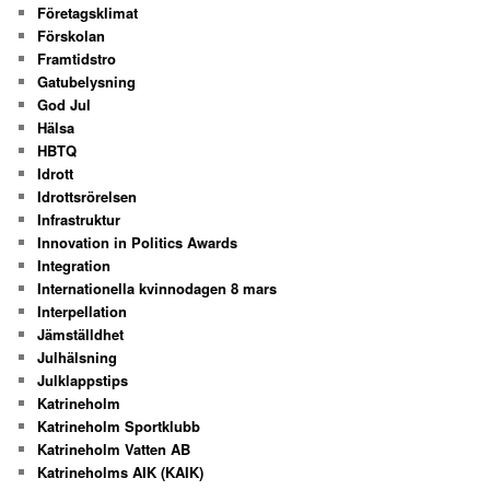
Företagsklimat
Förskolan
Framtidstro
Gatubelysning
God Jul
Hälsa
HBTQ
Idrott
Idrottsrörelsen
Infrastruktur
Innovation in Politics Awards
Integration
Internationella kvinnodagen 8 mars
Interpellation
Jämställdhet
Julhälsning
Julklappstips
Katrineholm
Katrineholm Sportklubb
Katrineholm Vatten AB
Katrineholms AIK (KAIK)