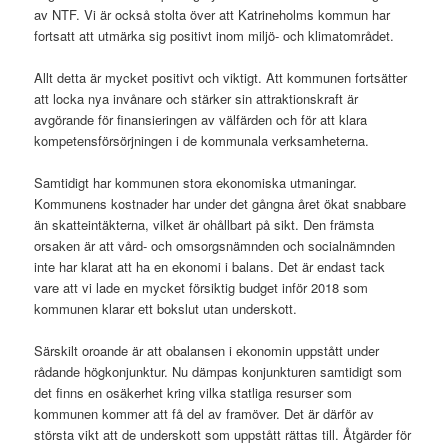
av NTF. Vi är också stolta över att Katrineholms kommun har
fortsatt att utmärka sig positivt inom miljö- och klimatområdet.
Allt detta är mycket positivt och viktigt. Att kommunen fortsätter
att locka nya invånare och stärker sin attraktionskraft är
avgörande för finansieringen av välfärden och för att klara
kompetensförsörjningen i de kommunala verksamheterna.
Samtidigt har kommunen stora ekonomiska utmaningar.
Kommunens kostnader har under det gångna året ökat snabbare
än skatteintäkterna, vilket är ohållbart på sikt. Den främsta
orsaken är att vård- och omsorgsnämnden och socialnämnden
inte har klarat att ha en ekonomi i balans. Det är endast tack
vare att vi lade en mycket försiktig budget inför 2018 som
kommunen klarar ett bokslut utan underskott.
Särskilt oroande är att obalansen i ekonomin uppstått under
rådande högkonjunktur. Nu dämpas konjunkturen samtidigt som
det finns en osäkerhet kring vilka statliga resurser som
kommunen kommer att få del av framöver. Det är därför av
största vikt att de underskott som uppstått rättas till. Åtgärder för