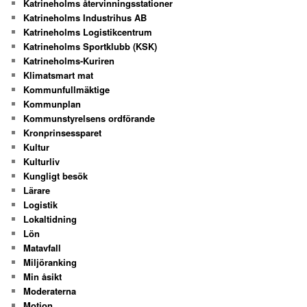
Katrineholms återvinningsstationer
Katrineholms Industrihus AB
Katrineholms Logistikcentrum
Katrineholms Sportklubb (KSK)
Katrineholms-Kuriren
Klimatsmart mat
Kommunfullmäktige
Kommunplan
Kommunstyrelsens ordförande
Kronprinsessparet
Kultur
Kulturliv
Kungligt besök
Lärare
Logistik
Lokaltidning
Lön
Matavfall
Miljöranking
Min åsikt
Moderaterna
Motion