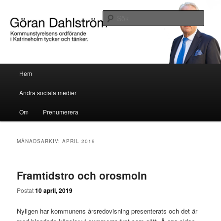
Göran Dahlström, kommunstyrelsens ordförande i Katrineholm tycker och
tänker.
Sök
Göran Dahlström
Huvudmeny
Hem
Hoppa till huvudinnehåll
Hoppa till sekundärt innehåll
Andra sociala medier
Om
Prenumerera
MÅNADSARKIV:
APRIL 2019
Framtidstro och orosmoln
Postat
10 april, 2019
Nyligen har kommunens årsredovisning presenterats och det är