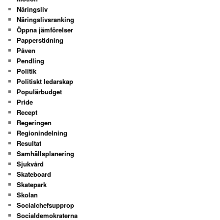
Näringsliv
Näringslivsranking
Öppna jämförelser
Papperstidning
Påven
Pendling
Politik
Politiskt ledarskap
Populärbudget
Pride
Recept
Regeringen
Regionindelning
Resultat
Samhällsplanering
Sjukvård
Skateboard
Skatepark
Skolan
Socialchefsupprop
Socialdemokraterna