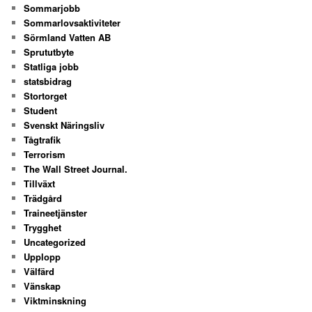
Sommarjobb
Sommarlovsaktiviteter
Sörmland Vatten AB
Sprututbyte
Statliga jobb
statsbidrag
Stortorget
Student
Svenskt Näringsliv
Tågtrafik
Terrorism
The Wall Street Journal.
Tillväxt
Trädgård
Traineetjänster
Trygghet
Uncategorized
Upplopp
Välfärd
Vänskap
Viktminskning