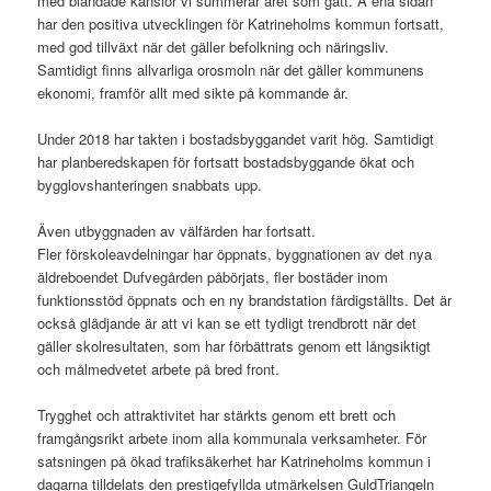
med blandade känslor vi summerar året som gått. Å ena sidan
har den positiva utvecklingen för Katrineholms kommun fortsatt,
med god tillväxt när det gäller befolkning och näringsliv.
Samtidigt finns allvarliga orosmoln när det gäller kommunens
ekonomi, framför allt med sikte på kommande år.
Under 2018 har takten i bostadsbyggandet varit hög. Samtidigt
har planberedskapen för fortsatt bostadsbyggande ökat och
bygglovshanteringen snabbats upp.
Även utbyggnaden av välfärden har fortsatt.
Fler förskoleavdelningar har öppnats, byggnationen av det nya
äldreboendet Dufvegården påbörjats, fler bostäder inom
funktionsstöd öppnats och en ny brandstation färdigställts. Det är
också glädjande är att vi kan se ett tydligt trendbrott när det
gäller skolresultaten, som har förbättrats genom ett långsiktigt
och målmedvetet arbete på bred front.
Trygghet och attraktivitet har stärkts genom ett brett och
framgångsrikt arbete inom alla kommunala verksamheter. För
satsningen på ökad trafiksäkerhet har Katrineholms kommun i
dagarna tilldelats den prestigefyllda utmärkelsen GuldTriangeln