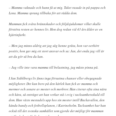
– Mamma vaknade och hann få ut mig. Taket rasade in på pappa och
Lena. Mamma sprang tillbaka för att rädda dem.
Mamman fick svåra brännskador och följdsjukdomar vilket skulle
förstöra resten av hennes liv. Hon dog redan vid 43 års ålder av en
hjärtinfarkt.
– Men jag minns aldrig att jag såg henne gråta, hon var oerhört
positiv, hon gav mig ett stort ansvar och sa: Jan, det enda jag vill är
att du gör så bra du kan.
– Jag ville inte vara mamma till belastning, jag måste pinna på.
I Jan Ståhlbergs liv finns inga försuttna chanser eller obegagnade
möjligheter. Det kan bero på den kärlek han fick av mamma och
mormor och senare av moster och morbror. Han citerar ofta sina nära
och kära, så enträget att han verkar stå i evig i tacksamhetsskuld till
dem. Han växte mestadels upp hos sin moster intill Backavallen, den
kända bandy-och fotbollsplanen, i Katrineholm. Tacksamhet har han
också till det svenska samhället som gjorde det möjligt för mamman