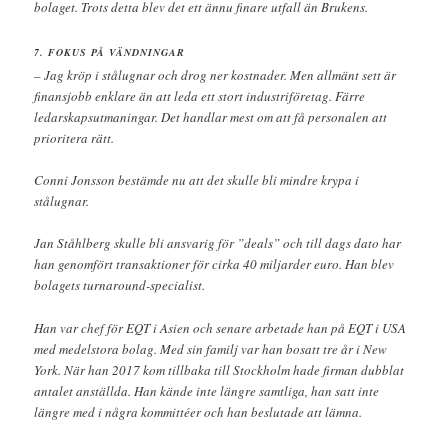
bolaget. Trots detta blev det ett ännu finare utfall än Brukens.
7. FOKUS PÅ VÄNDNINGAR
– Jag kröp i stålugnar och drog ner kostnader. Men allmänt sett är
finansjobb enklare än att leda ett stort industriföretag. Färre
ledarskapsutmaningar. Det handlar mest om att få personalen att
prioritera rätt.
Conni Jonsson bestämde nu att det skulle bli mindre krypa i
stålugnar.
Jan Ståhlberg skulle bli ansvarig för ”deals” och till dags dato har
han genomfört transaktioner för cirka 40 miljarder euro. Han blev
bolagets turnaround-specialist.
Han var chef för EQT i Asien och senare arbetade han på EQT i USA
med medelstora bolag. Med sin familj var han bosatt tre år i New
York. När han 2017 kom tillbaka till Stockholm hade firman dubblat
antalet anställda. Han kände inte längre samtliga, han satt inte
längre med i några kommittéer och han beslutade att lämna.