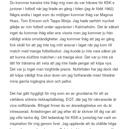
Du kommer kanske inte ihåg mig men du var tränare för KSK:s
juniorer i fotboll när jag lirade en gång i tiden (jag är född 1962).
Några andra i laget som du möjligen kommer ihåg var Magnus
Huss, Tom Ericson och Teppo Morja. Jag hade oerhört mycket
glädje av min fotboll under uppväxten i Katrineholm. Det är säkert
inget du kommer ihåg eller ens visste men jag kommer ju från
väldigt enkla omständigheter. Jag kommer ihåg att jag en gång
fick skäll for att jag inte tog mitt ansvar i laget när jag kom till
match med trasiga fotbollsskor. Jag kunde ju inte vara säker på
att kunna slutföra matchen i så trasiga skor. Det var ju inte så
lätt för tränarna att veta att jag inte hade pengar att köpa nya.
Det var ju inget man torgförde precis. Nuförtiden har jag dock råd
att köpa väldigt fina skor även om jag fortfarande mest föredrar
mina gamla ingångna skor och paltor.
Det har gått hyggligt för mig som en av grundarna för ett av
världens största riskkapitalbolag, EQT, där jag för närvarande är
vice ordförande. Bifogat finner du en årsredogörelse om du är
intresserad. Anledningen att jag efter 40 år skriver till dig var att
jag ville tacka dig. Ditt ledarskap för KSK:s juniorlag har varit en
inspiration för mig genom livet. Jag upplevde att du ställde höga