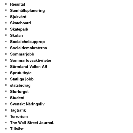
Resultat
Samhällsplanering
Sjukvård
Skateboard
Skatepark
Skolan
Socialchefsupprop
Socialdemokraterna
Sommarjobb
Sommarlovsaktiviteter
Sörmland Vatten AB
Sprututbyte
Statliga jobb
statsbidrag
Stortorget
Student
Svenskt Näringsliv
Tågtrafik
Terrorism
The Wall Street Journal.
Tillväxt