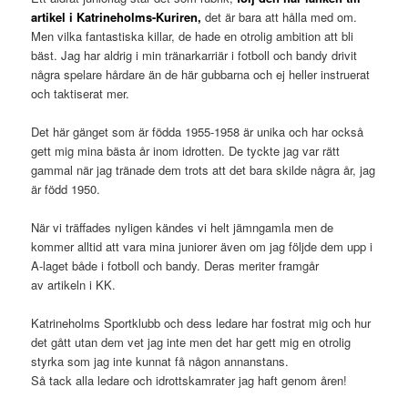
artikel i Katrineholms-Kuriren,
det är bara att hålla med om.
Men vilka fantastiska killar, de hade en otrolig ambition att bli
bäst. Jag har aldrig i min tränarkarriär i fotboll och bandy drivit
några spelare hårdare än de här gubbarna och ej heller instruerat
och taktiserat mer.
Det här gänget som är födda 1955-1958 är unika och har också
gett mig mina bästa år inom idrotten. De tyckte jag var rätt
gammal när jag tränade dem trots att det bara skilde några år, jag
är född 1950.
När vi träffades nyligen kändes vi helt jämngamla men de
kommer alltid att vara mina juniorer även om jag följde dem upp i
A-laget både i fotboll och bandy. Deras meriter framgår
av artikeln i KK.
Katrineholms Sportklubb och dess ledare har fostrat mig och hur
det gått utan dem vet jag inte men det har gett mig en otrolig
styrka som jag inte kunnat få någon annanstans.
Så tack alla ledare och idrottskamrater jag haft genom åren!