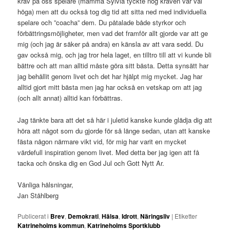
krav på oss spelare (mamma Sylvia tyckte nog kraven var väl
höga) men att du också tog dig tid att sitta ned med individuella
spelare och ”coacha” dem. Du påtalade både styrkor och
förbättringsmöjligheter, men vad det framför allt gjorde var att ge
mig (och jag är säker på andra) en känsla av att vara sedd. Du
gav också mig, och jag tror hela laget, en tilltro till att vi kunde bli
bättre och att man alltid måste göra sitt bästa. Detta synsätt har
jag behållit genom livet och det har hjälpt mig mycket. Jag har
alltid gjort mitt bästa men jag har också en vetskap om att jag
(och allt annat) alltid kan förbättras.
Jag tänkte bara att det så här i juletid kanske kunde glädja dig att
höra att något som du gjorde för så länge sedan, utan att kanske
fästa någon närmare vikt vid, för mig har varit en mycket
värdefull inspiration genom livet. Med detta ber jag igen att få
tacka och önska dig en God Jul och Gott Nytt Ar.
Vänliga hälsningar,
Jan Ståhlberg
Publicerat i
Brev
,
Demokrati
,
Hälsa
,
Idrott
,
Näringsliv
|
Etiketter
Katrineholms kommun
,
Katrineholms Sportklubb