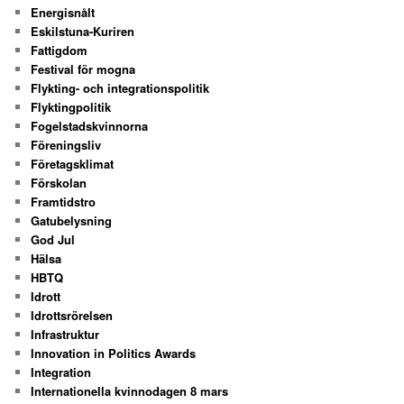
Energisnålt
Eskilstuna-Kuriren
Fattigdom
Festival för mogna
Flykting- och integrationspolitik
Flyktingpolitik
Fogelstadskvinnorna
Föreningsliv
Företagsklimat
Förskolan
Framtidstro
Gatubelysning
God Jul
Hälsa
HBTQ
Idrott
Idrottsrörelsen
Infrastruktur
Innovation in Politics Awards
Integration
Internationella kvinnodagen 8 mars