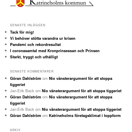
SENASTE INLÄGGEN
Tack för mig!
Vi behöver stötta varandra ur krisen
Pandemi och rekordresultat
I coronasamtal med Kronprinsessan och Prinsen
Starkt, tryggt och uthålligt
SENASTE KOMMENTARER
Göran Dahlström
om
Nio vänsterargument för att stoppa
tiggeriet
Jan-Erik Back
om
Nio vänsterargument för att stoppa tiggeriet
Göran Dahlström
om
Nio vänsterargument för att stoppa
tiggeriet
Jan-Erik Back
om
Nio vänsterargument för att stoppa tiggeriet
Göran Dahlström
om
Katrineholms företagsklimat i toppform
ARKIV