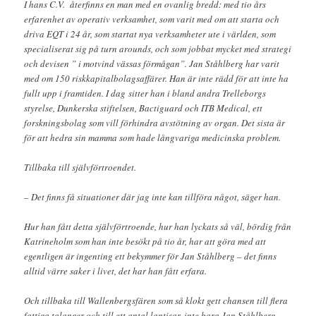
I hans C.V. återfinns en man med en ovanlig bredd: med tio års
erfarenhet av operativ verksamhet, som varit med om att starta och
driva EQT i 24 år, som startat nya verksamheter ute i världen, som
specialiserat sig på turn arounds, och som jobbat mycket med strategi
och devisen ” i motvind vässas förmågan”. Jan Ståhlberg har varit
med om 150 riskkapitalbolagsaffärer. Han är inte rädd för att inte ha
fullt upp i framtiden. I dag sitter han i bland andra Trelleborgs
styrelse, Dunkerska stiftelsen, Bactiguard och ITB Medical, ett
forskningsbolag som vill förhindra avstötning av organ. Det sista är
för att hedra sin mamma som hade långvariga medicinska problem.
Tillbaka till självförtroendet.
– Det finns få situationer där jag inte kan tillföra något, säger han.
Hur han fått detta självförtroende, hur han lyckats så väl, bördig från
Katrineholm som han inte besökt på tio år, har att göra med att
egentligen är ingenting ett bekymmer för Jan Ståhlberg – det finns
alltid värre saker i livet, det har han fått erfara.
Och tillbaka till Wallenbergsfären som så klokt gett chansen till flera
fattiga talanger och till ett antal lantisar, inte bara Jan Ståhlberg,