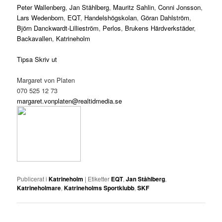
Peter Wallenberg
,
Jan Ståhlberg
,
Mauritz Sahlin
,
Conni Jonsson
,
Lars Wedenborn
,
EQT
,
Handelshögskolan
,
Göran Dahlström
,
Björn Danckwardt-Lillieström
,
Perlos
,
Brukens Härdverkstäder
,
Backavallen
,
Katrineholm
Tipsa
Skriv ut
Margaret von Platen
070 525 12 73
margaret.vonplaten@realtidmedia.se
Publicerat i
Katrineholm
|
Etiketter
EQT
,
Jan Ståhlberg
,
Katrineholmare
,
Katrineholms Sportklubb
,
SKF