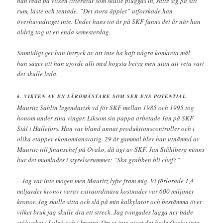
han reda på vilken litteratur som skulle pluggas in, satte sig på sitt
rum, läste och tentade. ”Det stora äpplet” utforskade han
överhuvudtaget inte. Under hans tio år på SKF fanns det år när han
aldrig tog ut en enda semesterdag.
Samtidigt ger han intryck av att inte ha haft några konkreta mål –
han säger att han gjorde allt med högsta betyg men utan att veta vart
det skulle leda.
6. VIKTEN AV EN LÄROMÄSTARE SOM SER ENS POTENTIAL
Mauritz Sahlin legendarisk vd för SKF mellan 1985 och 1995 tog
honom under sina vingar. Liksom sin pappa arbetade Jan på SKF
Stål i Hällefors. Han var bland annat produktionscontroller och i
olika etapper ekonomiansvarig. 29 år gammal blev han utnämnd av
Mauritz till finanschef på Ovako, då ägt av SKF. Jan Ståhlberg minns
hur det mumlades i styrelserummet: ”Ska grabben bli chef?”
– Jag var inte mogen men Mauritz lyfte fram mig. Vi förlorade 1,4
miljarder kronor varav extraordinära kostnader var 600 miljoner
kronor. Jag skulle sitta och slå på min kalkylator och bestämma över
vilket bruk jag skulle dra ett streck. Jag tvingades lägga ner både
stålverket i Luleå och i Imatra. Om vi inte gjort det hade Ovako inte