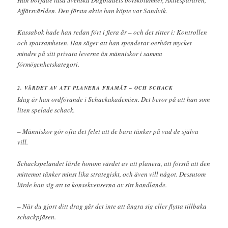
Han började läsa Svenska Dagbladets börskolumner, Aktiespararen,
Affärsvärlden. Den första aktie han köpte var Sandvik.
Kassabok hade han redan fört i flera år – och det sitter i: Kontrollen
och sparsamheten. Han säger att han spenderar oerhört mycket
mindre på sitt privata leverne än människor i samma
förmögenhetskategori.
2. VÄRDET AV ATT PLANERA FRAMÅT – OCH SCHACK
Idag är han ordförande i Schackakademien. Det beror på att han som
liten spelade schack.
– Människor gör ofta det felet att de bara tänker på vad de själva
vill.
Schackspelandet lärde honom värdet av att planera, att förstå att den
mittemot tänker minst lika strategiskt, och även vill något. Dessutom
lärde han sig att ta konsekvenserna av sitt handlande.
– När du gjort ditt drag går det inte att ångra sig eller flytta tillbaka
schackpjäsen.