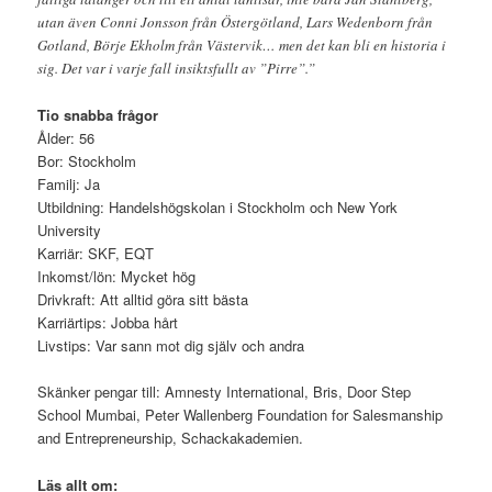
utan även Conni Jonsson från Östergötland, Lars Wedenborn från
Gotland, Börje Ekholm från Västervik… men det kan bli en historia i
sig. Det var i varje fall insiktsfullt av ”Pirre”.”
Tio snabba frågor
Ålder: 56
Bor: Stockholm
Familj: Ja
Utbildning: Handelshögskolan i Stockholm och New York
University
Karriär: SKF, EQT
Inkomst/lön: Mycket hög
Drivkraft: Att alltid göra sitt bästa
Karriärtips: Jobba hårt
Livstips: Var sann mot dig själv och andra
Skänker pengar till: Amnesty International, Bris, Door Step
School Mumbai, Peter Wallenberg Foundation for Salesmanship
and Entrepreneurship, Schackakademien.
Läs allt om: