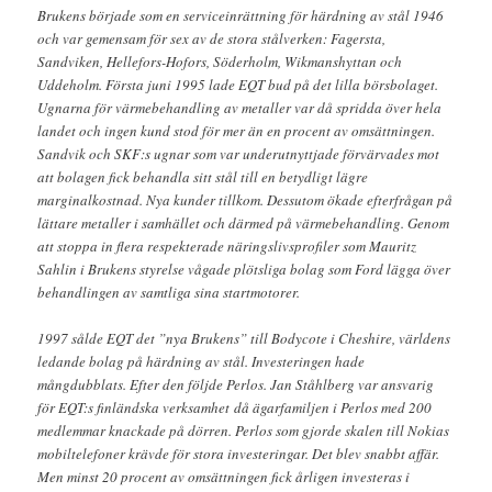
Brukens började som en serviceinrättning för härdning av stål 1946
och var gemensam för sex av de stora stålverken: Fagersta,
Sandviken, Hellefors-Hofors, Söderholm, Wikmanshyttan och
Uddeholm. Första juni 1995 lade EQT bud på det lilla börsbolaget.
Ugnarna för värmebehandling av metaller var då spridda över hela
landet och ingen kund stod för mer än en procent av omsättningen.
Sandvik och SKF:s ugnar som var underutnyttjade förvärvades mot
att bolagen fick behandla sitt stål till en betydligt lägre
marginalkostnad. Nya kunder tillkom. Dessutom ökade efterfrågan på
lättare metaller i samhället och därmed på värmebehandling. Genom
att stoppa in flera respekterade näringslivsprofiler som Mauritz
Sahlin i Brukens styrelse vågade plötsliga bolag som Ford lägga över
behandlingen av samtliga sina startmotorer.
1997 sålde EQT det ”nya Brukens” till Bodycote i Cheshire, världens
ledande bolag på härdning av stål. Investeringen hade
mångdubblats. Efter den följde Perlos. Jan Ståhlberg var ansvarig
för EQT:s finländska verksamhet då ägarfamiljen i Perlos med 200
medlemmar knackade på dörren. Perlos som gjorde skalen till Nokias
mobiltelefoner krävde för stora investeringar. Det blev snabbt affär.
Men minst 20 procent av omsättningen fick årligen investeras i