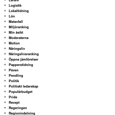
Logistik
Lokaltidning
Lön
Matavfall
Miljöranking
Min åsikt
Moderaterna
Motion
Näringsliv
Näringslivsranking
Öppna jämförelser
Papperstidning
Påven
Pendling
Politik
Politiskt ledarskap
Populärbudget
Pride
Recept
Regeringen
Regionindelning