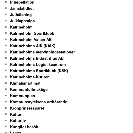
Interpellation
Jämställdhet
Julhälsning
Julklappstips
Katrineholm
Katrineholm Sportklubb
Katrineholm Vatten AB
Katrineholms AIK (KAIK)
Katrineholms återvinningsstationer
Katrineholms Industrihus AB
Katrineholms Logistikcentrum
Katrineholms Sportklubb (KSK)
Katrineholms-Kuriren
Klimatsmart mat
Kommunfullmäktige
Kommunplan
Kommunstyrelsens ordförande
Kronprinsessparet
Kultur
Kulturliv
Kungligt besök
Lärare