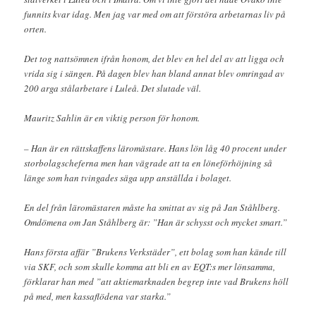
funnits kvar idag. Men jag var med om att förstöra arbetarnas liv på
orten.
Det tog nattsömnen ifrån honom, det blev en hel del av att ligga och
vrida sig i sängen. På dagen blev han bland annat blev omringad av
200 arga stålarbetare i Luleå. Det slutade väl.
Mauritz Sahlin är en viktig person för honom.
– Han är en rättskaffens läromästare. Hans lön låg 40 procent under
storbolagscheferna men han vägrade att ta en löneförhöjning så
länge som han tvingades säga upp anställda i bolaget.
En del från läromästaren måste ha smittat av sig på Jan Ståhlberg.
Omdömena om Jan Ståhlberg är: ”Han är schysst och mycket smart.”
Hans första affär ”Brukens Verkstäder”, ett bolag som han kände till
via SKF, och som skulle komma att bli en av EQT:s mer lönsamma,
förklarar han med ”att aktiemarknaden begrep inte vad Brukens höll
på med, men kassaflödena var starka.”