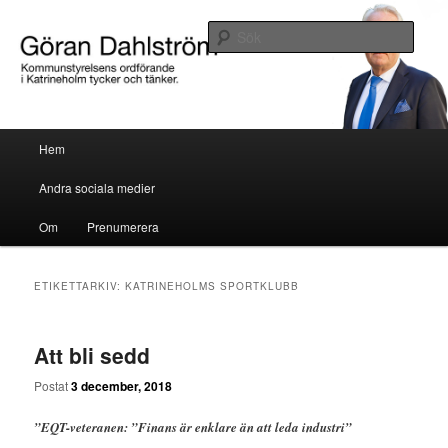
Göran Dahlström, kommunstyrelsens ordförande i Katrineholm tycker och
tänker.
Sök
Göran Dahlström
Huvudmeny
Hem
Hoppa till huvudinnehåll
Hoppa till sekundärt innehåll
Andra sociala medier
Om
Prenumerera
ETIKETTARKIV:
KATRINEHOLMS SPORTKLUBB
Att bli sedd
Postat
3 december, 2018
”EQT-veteranen: ”Finans är enklare än att leda industri”