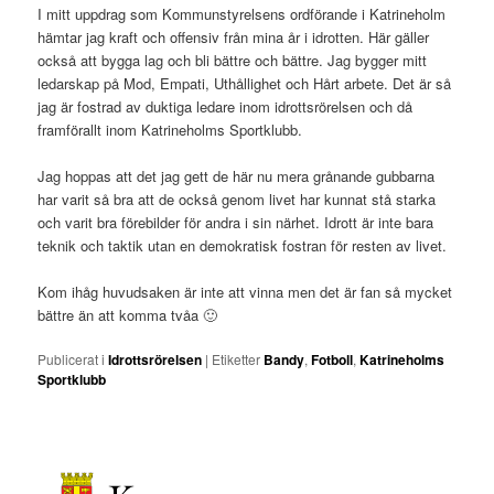
I mitt uppdrag som Kommunstyrelsens ordförande i Katrineholm
hämtar jag kraft och offensiv från mina år i idrotten. Här gäller
också att bygga lag och bli bättre och bättre. Jag bygger mitt
ledarskap på Mod, Empati, Uthållighet och Hårt arbete. Det är så
jag är fostrad av duktiga ledare inom idrottsrörelsen och då
framförallt inom Katrineholms Sportklubb.
Jag hoppas att det jag gett de här nu mera grånande gubbarna
har varit så bra att de också genom livet har kunnat stå starka
och varit bra förebilder för andra i sin närhet. Idrott är inte bara
teknik och taktik utan en demokratisk fostran för resten av livet.
Kom ihåg huvudsaken är inte att vinna men det är fan så mycket
bättre än att komma tvåa 🙂
Publicerat i
Idrottsrörelsen
|
Etiketter
Bandy
,
Fotboll
,
Katrineholms
Sportklubb