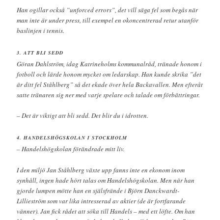
Han ogillar också ”unforced errors”, det vill säga fel som begås när
man inte är under press, till exempel en okoncentrerad retur utanför
baslinjen i tennis.
3. ATT BLI SEDD
Göran Dahlström, idag Katrineholms kommunalråd, tränade honom i
fotboll och lärde honom mycket om ledarskap. Han kunde skrika ”det
är ditt fel Ståhlberg” så det ekade över hela Backavallen. Men efteråt
satte tränaren sig ner med varje spelare och talade om förbättringar.
– Det är viktigt att bli sedd. Det blir du i idrotten.
4. HANDELSHÖGSKOLAN I STOCKHOLM
– Handelshögskolan förändrade mitt liv.
I den miljö Jan Ståhlberg växte upp fanns inte en ekonom inom
synhåll, ingen hade hört talas om Handelshögskolan. Men när han
gjorde lumpen mötte han en själsfrände i Björn Danckwardt-
Lillieström som var lika intresserad av aktier (de är fortfarande
vänner). Jan fick rådet att söka till Handels – med ett löfte. Om han