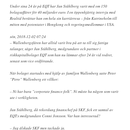
Under sina 24 år på EQT har Jan Ståhlberg varit med om 150
bolagsaffärer för 40 miljarder euro. I en öppenhjärtig intervju med
Realtid berättar han om hela sin karriärresa – från Katrineholm till
möten med potentater i Hongkong och regeringsmedlemmar i USA.
sön, 2018-12-02 07:24
– Wallenbergsfären har alltid varit bra på att ta till sig fattiga
talanger, säger Jan Ståhlberg, medgrundare och partner i
riskkapitalbolaget EQT som han nu lämnar efter 24 år vid rodret,
senast som vice ordförande.
När bolaget startades med hjälp av familjen Wallenberg satte Peter
”Pirre” Wallenberg ett villkor:
– Ni har bara ”corporate finance-folk”. Ni måste ha någon som varit
ute i verkligheten.
Jan Ståhlberg, då rekordung finanschef på SKF, fick ett samtal av
EQT:s medgrundare Conni Jonsson. Var han intresserad?
– Jag älskade SKF men tackade ja.