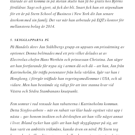
klarade av att komma in på skolan skulle han få bo gratis hos Björns
föräldrar. Sagt och gjort, så fick det bli. Snart fick han ett stipendium
för ett år på Stern School of Business i New York dit Jan senare
återkom med sin familj. Det var när han arbetade på EQT:s kontor för
mellanstora bolag år 2014.
5. SKYGGLAPPARNA PÅ
På Handels skrev Jan Ståhlbergs grupp en uppsats om prissättning av
optioner. Denna belönades med ett pris vilket delades ut av
Electrolux-chefen Hans Werthén och prinsessan Christina. Jan säger
att han fortfarande får nypa sig i armen då och då – att han, Jan från
Katrineholm, får träffa potentater från hela världen. Igår var han i
Hongkong, i förrgår träffade han regeringsmedlemmar i USA, och så
vidare. Men han bestämde sig tidigt för att inte stanna kvar vid
Västra och Södra Stambanans knutpunkt.
Fem somrar i rad rensade han rabatterna i Katrineholms kommun.
Detta Sisyfos-arbete – när en rabatt var klar hade ogräset växt upp i
nästa – gav honom insikten och drivkraften att han ville något annat
i livet. Ibland tycker han själv att han haft skygglappar på sig, att
han varit en ambitiös tråkmåns, kanske även en nörd. På Stern tog