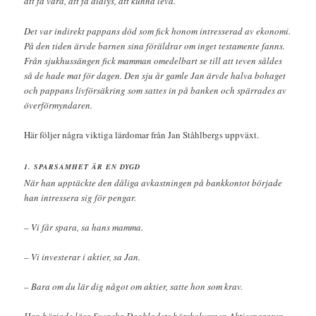
att få vård, att få dialys, att kunna leva.
Det var indirekt pappans död som fick honom intresserad av ekonomi.
På den tiden ärvde barnen sina föräldrar om inget testamente fanns.
Från sjukhussängen fick mamman omedelbart se till att teven såldes
så de hade mat för dagen. Den sju år gamle Jan ärvde halva bohaget
och pappans livförsäkring som sattes in på banken och spärrades av
överförmyndaren.
Här följer några viktiga lärdomar från Jan Ståhlbergs uppväxt.
1. SPARSAMHET ÄR EN DYGD
När han upptäckte den dåliga avkastningen på bankkontot började
han intressera sig för pengar.
– Vi får spara, sa hans mamma.
– Vi investerar i aktier, sa Jan.
– Bara om du lär dig något om aktier, satte hon som krav.