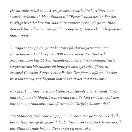
Då startade också en av Sveriges mest remarkabla karriärer inom
svenskt riskkapital. Men tillbaka till ”Pirres” kloka beslut. För det
verkliga livet det har Jan Ståhlberg upplevt mer än de flesta. Bråd
död och fattigdom har präglat hans uppväxt, utan tvekan till gagn för
hans arbete.
Vi träffas uppe på det flotta kontoret på Hovslagargatan 3 på
Blasieholmen. I ett hus från 1889 med utsikt mot vattnet och
Skeppsholmen har EQT ultramoderna lokaler i tre våningar. Varje
konferensrum bär namnet på bolagets mest lyckade affärer, till
exempel Comhem, Stjärntv eller Perlos. Den finaste affären, läs den
mest lönsamma, var Tognum som också är det största rummet.
När jag ska fotografera Jan Ståhlberg, stående eller sittande, börjar
han skoja om sin längd. Trots att han bara är 1,68 cm i strumplästen
har han ett grundmurat självförtroende. Varifrån kommer det?
Jan Ståhlberg förlorade sin pappa och sin syster just när livet skulle
börja. Han var sju år gammal då det lilla torpet som SKF hyrde ut till
anställda började brinna. Det var fel på murbruket.