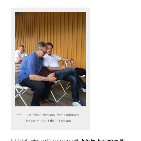
Jan ”Pöla” Persson, Per ”Hoforsarn”
Eriksson, Bo ”Oball” Larsson
Ett åldrat juniorlag står det som rubrik,
följ den här länken till